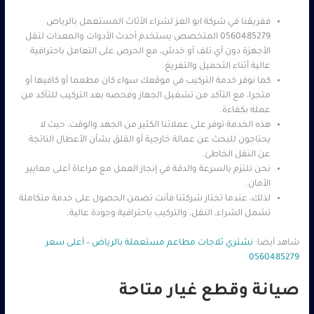
ففريقنا في شركة ابو العز لشراء الأثاث المستعمل بالرياض
0560485279 المتخصص يستخدم أحدث الأدوات والمعدات لنقل
الأجهزة دون أي تلف أو خدش، مع الحرص على التعامل باحترافية
عالية أثناء التحميل والتفريغ.
كما نوفر خدمة التركيب في موقعك سواء كان مطعما أو كافيها أو
متجرا، مع التأكد من تشغيل الجهاز وفحصه بعد التركيب للتأكد من
عمله بكفاءة.
هذه الخدمة توفر على عملائنا الكثير من الجهد والوقت، حيث لا
يحتاجون للبحث عن عمالة خارجية أو القلق بشأن الأعطال الناتجة
عن النقل الخاطئ.
نحن نلتزم بالسرعة والدقة في إنجاز العمل مع مراعاة أعلى معايير
الأمان.
لذلك، عندما تختار شركتنا فأنت تضمن الحصول على خدمة متكاملة
تشمل الشراء، النقل، والتركيب باحترافية وجودة عالية.
شاهد أيضا:
نشتري ثلاجات مطاعم مستعملة بالرياض – أعلى سعر
0560485279
صيانة وقطع غيار متاحة