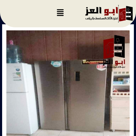
خطي
لى
لمحتوى