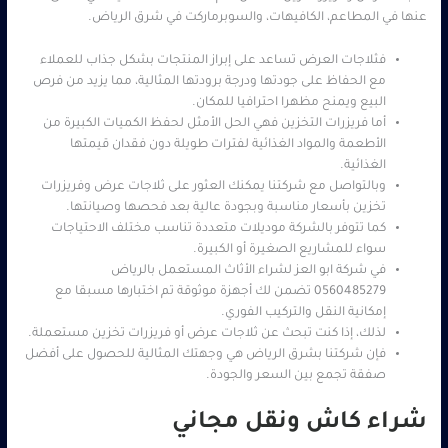
عنها في المطاعم، الكافيهات، والسوبرماركت في شرق الرياض.
فثلاجات العرض تساعد على إبراز المنتجات بشكل جذاب للعملاء
مع الحفاظ على جودتها ودرجة برودتها المثالية، مما يزيد من فرص
البيع ويمنح مظهرا احترافيا للمكان.
أما فريزرات التخزين فهي الحل الأمثل لحفظ الكميات الكبيرة من
الأطعمة والمواد الغذائية لفترات طويلة دون فقدان قيمتها
الغذائية.
وبالتواصل مع شركتنا يمكنك العثور على ثلاجات عرض وفريزرات
تخزين بأسعار مناسبة وبجودة عالية بعد فحصها وصيانتها.
كما تتوفر بالشركة موديلات متعددة تناسب مختلف الاحتياجات
سواء للمشاريع الصغيرة أو الكبيرة.
في شركة ابو العز لشراء الأثاث المستعمل بالرياض
0560485279 تضمن لك أجهزة موثوقة تم اختبارها مسبقا مع
إمكانية النقل والتركيب الفوري.
لذلك، إذا كنت تبحث عن ثلاجات عرض أو فريزرات تخزين مستعملة.
فإن شركتنا بشرق الرياض هي وجهتك المثالية للحصول على أفضل
صفقة تجمع بين السعر والجودة.
شراء كاش ونقل مجاني