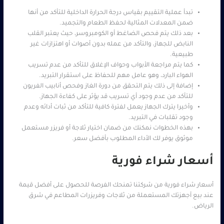
تبدأ عملية التقييم بقياس درجة الحرارة الداخلية للتأكد من أنها
ضمن المعدلات المثالية لحفظ الطعام والتجميد.
بعد ذلك يتم فحص الضاغط أو الكومبروسر، حيث يعتبر القلب
النابض للجهاز، والتأكد من عمله بدون أصوات أو اهتزازات غير
طبيعية.
كما يتم مراجعة الأبواب وحواف الإغلاق للتأكد من عدم تسريب
الهواء البارد، وهو عامل مهم للحفاظ على استقرار التبريد.
إضافة إلى ذلك يتم التحقق من دورة الغاز وفحص أنابيب الفريون
للتأكد من عدم وجود أي تسريب قد يؤثر على كفاءة الجهاز.
وأخيرا يترك الجهاز يعمل لفترة كافية للتأكد من ثبات أدائه وعدم
وجود تقلبات في التبريد.
بهذه الخطوات نمكنك من ضمان اختيار ثلاجة أو فريزر مستعمل
موثوق يوفر لك الأداء المطلوب بأفضل سعر.
أسعار شراء فورية
أسعار شراء فورية من شركتنا تمنحك الفرصة للحصول على أفضل قيمة
عند بيع أجهزتك المستعملة من ثلاجات وفريزرات المطاعم في شرق
الرياض.