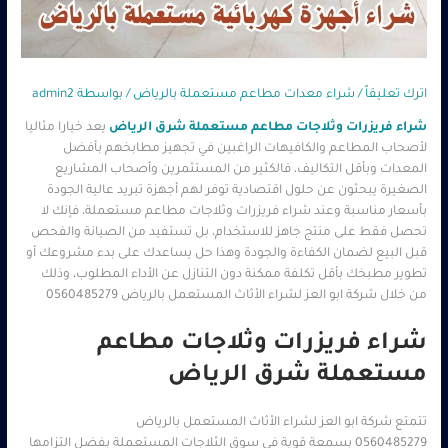
اترك تعليقاً
/
شراء معدات مطاعم مستعملة بالرياض
/ بواسطة
admin2
شراء فريزرات وثلاجات مطاعم مستعملة شرق الرياض
يعد خيارا مثاليا
لأصحاب المطاعم والكافيهات الراغبين في تجهيز مطابخهم بأفضل
المعدات وبأقل التكاليف، فالكثير من المستثمرين وأصحاب المشاريع
الصغيرة يبحثون عن حلول اقتصادية توفر لهم أجهزة تبريد عالية الجودة
بأسعار مناسبة وعند شراء فريزرات وثلاجات مطاعم مستعملة، فإنك لا
تحصل فقط على منتج جاهز للاستخدام، بل تستفيد من الصيانة والفحص
قبل البيع لضمان الكفاءة والجودة وهذا حل يساعدك على بدء مشروعك أو
تطوير مطبخك بأقل تكلفة ممكنة دون التنازل عن الأداء المطلوب، وذلك
من خلال شركة ابو العز لشراء الأثاث المستعمل بالرياض 0560485279
شراء فريزرات وثلاجات مطاعم
مستعملة شرق الرياض
تتمتع شركة ابو العز لشراء الأثاث المستعمل بالرياض
0560485279 بسمعة قوية في سوق الثلاجات المستعملة بفضل التزامها