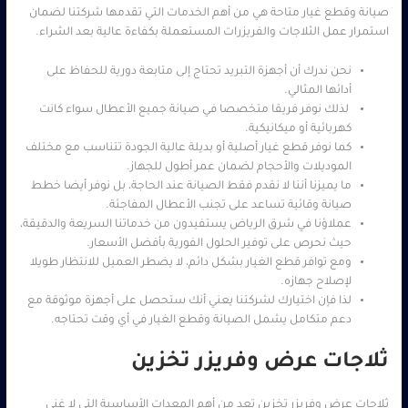
صيانة وقطع غيار متاحة هي من أهم الخدمات التي تقدمها شركتنا لضمان
استمرار عمل الثلاجات والفريزرات المستعملة بكفاءة عالية بعد الشراء.
نحن ندرك أن أجهزة التبريد تحتاج إلى متابعة دورية للحفاظ على
أدائها المثالي.
لذلك نوفر فريقا متخصصا في صيانة جميع الأعطال سواء كانت
كهربائية أو ميكانيكية.
كما نوفر قطع غيار أصلية أو بديلة عالية الجودة تتناسب مع مختلف
الموديلات والأحجام لضمان عمر أطول للجهاز.
ما يميزنا أننا لا نقدم فقط الصيانة عند الحاجة، بل نوفر أيضا خطط
صيانة وقائية تساعد على تجنب الأعطال المفاجئة.
عملاؤنا في شرق الرياض يستفيدون من خدماتنا السريعة والدقيقة،
حيث نحرص على توفير الحلول الفورية بأفضل الأسعار.
ومع توافر قطع الغيار بشكل دائم، لا يضطر العميل للانتظار طويلا
لإصلاح جهازه.
لذا فإن اختيارك لشركتنا يعني أنك ستحصل على أجهزة موثوقة مع
دعم متكامل يشمل الصيانة وقطع الغيار في أي وقت تحتاجه.
ثلاجات عرض وفريزر تخزين
ثلاجات عرض وفريزر تخزين تعد من أهم المعدات الأساسية التي لا غنى