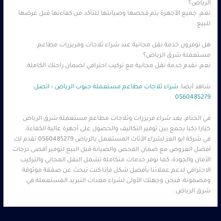
الرياض؟
نعم، جميع الأجهزة يتم فحصها وصيانتها للتأكد من كفاءتها قبل عرضها
للبيع.
هل توفرون خدمة نقل مجانية عند شراء ثلاجات وفريزرات مطاعم
مستعملة شرق الرياض؟
نعم، نقدم خدمة نقل مجانية مع تركيب احترافي لضمان راحتك الكاملة.
شاهد أيضا:
شراء ثلاجات مطاعم مستعملة جنوب الرياض – اتصل
0560485279
في الختام، يعد شراء فريزرات وثلاجات مطاعم مستعملة شرق الرياض
خيارا ذكيا يجمع بين توفير التكاليف والحصول على أجهزة عالية الكفاءة،
في شركة ابو العز لشراء الأثاث المستعمل بالرياض 0560485279 تقدم لك
أفضل العروض مع ضمان الفحص والصيانة قبل البيع لتوفير أقصى درجات
الأمان والجودة، كما نوفر خدمات متكاملة تشمل النقل المجاني والتركيب
الاحترافي لدعم عملائنا بأفضل شكل فإذا كنت تبحث عن صفقة موثوقة
ومضمونة، فنحن وجهتك الأولى لشراء معدات التبريد المستعملة في
شرق الرياض.