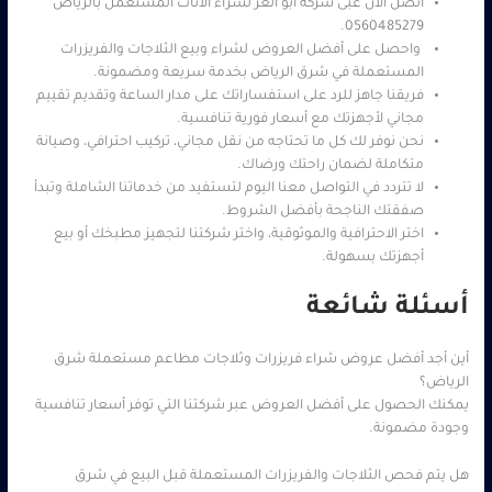
اتصل الآن عبى شركة ابو العز لشراء الأثاث المستعمل بالرياض
0560485279.
واحصل على أفضل العروض لشراء وبيع الثلاجات والفريزرات
المستعملة في شرق الرياض بخدمة سريعة ومضمونة.
فريقنا جاهز للرد على استفساراتك على مدار الساعة وتقديم تقييم
مجاني لأجهزتك مع أسعار فورية تنافسية.
نحن نوفر لك كل ما تحتاجه من نقل مجاني، تركيب احترافي، وصيانة
متكاملة لضمان راحتك ورضاك.
لا تتردد في التواصل معنا اليوم لتستفيد من خدماتنا الشاملة وتبدأ
صفقتك الناجحة بأفضل الشروط.
اختر الاحترافية والموثوقية، واختر شركتنا لتجهيز مطبخك أو بيع
أجهزتك بسهولة.
أسئلة شائعة
أين أجد أفضل عروض شراء فريزرات وثلاجات مطاعم مستعملة شرق
الرياض؟
يمكنك الحصول على أفضل العروض عبر شركتنا التي توفر أسعار تنافسية
وجودة مضمونة.
هل يتم فحص الثلاجات والفريزرات المستعملة قبل البيع في شرق