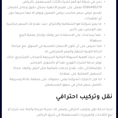
نحن في شركة ابو العز لشراء الأثاث المستعمل بالرياض
0560485279 نعمل على تقييم الأجهزة بشكل دقيق وعادل لضمان
تقديم عرض سعر مناسب يرضي العميل ويوفر له بيعا سريعا دون
أي تعقيدات.
ما يميز شركتنا هو الشفافية والالتزام، حيث نقدم لك السعر مباشرة
بعد الفحص دون تأخير.
مما يساعدك على الاستفادة من وقتك وإنجاز عملية البيع
بسهولة.
كما نحرص على أن تكون الأسعار تنافسية في السوق، مع مراعاة
الحالة الفنية للجهاز والعمر الافتراضي له.
نحن ندرك أهمية السيولة المالية السريعة لأصحاب المشاريع، لذلك
نوفر خدمة الشراء الفوري نقدا أو بالتحويل المباشر.
بالإضافة إلى ذلك، نقدم خدمات إضافية مثل النقل والفك مجانا
لتسهيل العملية على عملائنا.
لذا فإن اختيارك لشركتنا يعني حصولك على صفقة عادلة وسريعة
بأفضل سعر متاح في سوق المستعمل.
نقل وتركيب احترافي
لدينا خدمة نقل وتركيب احترافي يضمن لك تجربة مريحة وآمنة عند شراء أو
بيع الثلاجات والفريزرات المستعملة في شرق الرياض.