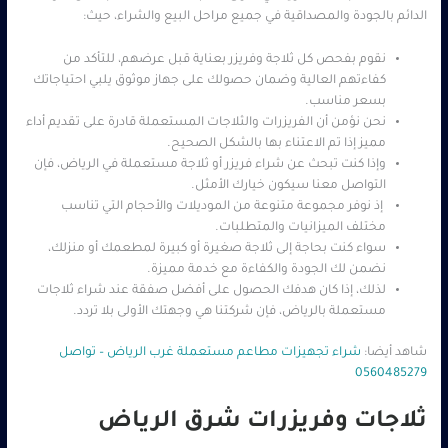
الدائم بالجودة والمصداقية في جميع مراحل البيع والشراء، حيث:
نقوم بفحص كل ثلاجة وفريزر بعناية قبل عرضهم، للتأكد من
كفاءتهم العالية وضمان حصولك على جهاز موثوق يلبي احتياجاتك
بسعر مناسب.
نحن نؤمن أن الفريزرات والثلاجات المستعملة قادرة على تقديم أداء
مميز إذا تم الاعتناء بها بالشكل الصحيح.
وإذا كنت تبحث عن شراء فريزر أو ثلاجة مستعملة في الرياض، فإن
التواصل معنا سيكون خيارك الأمثل.
إذ نوفر مجموعة متنوعة من الموديلات والأحجام التي تناسب
مختلف الميزانيات والمتطلبات.
سواء كنت بحاجة إلى ثلاجة صغيرة أو كبيرة لمطعمك أو منزلك،
نضمن لك الجودة والكفاءة مع خدمة مميزة.
لذلك، إذا كان هدفك الحصول على أفضل صفقة عند شراء ثلاجات
مستعملة بالرياض، فإن شركتنا هي وجهتك الأولى بلا تردد.
شاهد أيضا:
شراء تجهيزات مطاعم مستعملة غرب الرياض – تواصل
0560485279
ثلاجات وفريزرات شرق الرياض