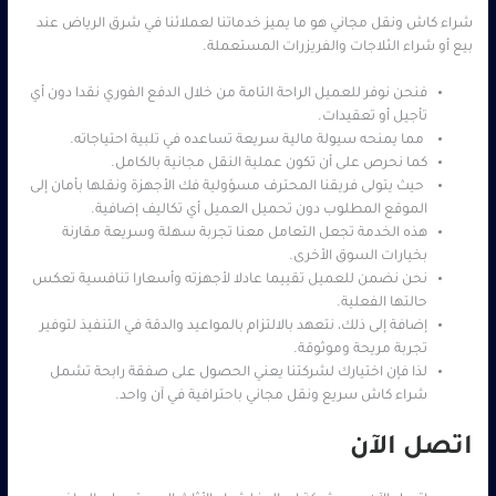
شراء كاش ونقل مجاني هو ما يميز خدماتنا لعملائنا في شرق الرياض عند
بيع أو شراء الثلاجات والفريزرات المستعملة.
فنحن نوفر للعميل الراحة التامة من خلال الدفع الفوري نقدا دون أي
تأجيل أو تعقيدات.
مما يمنحه سيولة مالية سريعة تساعده في تلبية احتياجاته.
كما نحرص على أن تكون عملية النقل مجانية بالكامل.
حيث يتولى فريقنا المحترف مسؤولية فك الأجهزة ونقلها بأمان إلى
الموقع المطلوب دون تحميل العميل أي تكاليف إضافية.
هذه الخدمة تجعل التعامل معنا تجربة سهلة وسريعة مقارنة
بخيارات السوق الأخرى.
نحن نضمن للعميل تقييما عادلا لأجهزته وأسعارا تنافسية تعكس
حالتها الفعلية.
إضافة إلى ذلك، نتعهد بالالتزام بالمواعيد والدقة في التنفيذ لتوفير
تجربة مريحة وموثوقة.
لذا فإن اختيارك لشركتنا يعني الحصول على صفقة رابحة تشمل
شراء كاش سريع ونقل مجاني باحترافية في آن واحد.
اتصل الآن