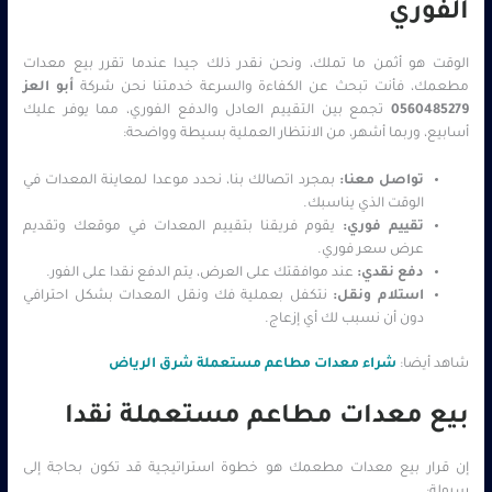
الفوري
الوقت هو أثمن ما تملك، ونحن نقدر ذلك جيدا عندما تقرر بيع معدات
مطعمك، فأنت تبحث عن الكفاءة والسرعة خدمتنا نحن شركة
أبو العز
0560485279
تجمع بين التقييم العادل والدفع الفوري، مما يوفر عليك
أسابيع، وربما أشهر، من الانتظار العملية بسيطة وواضحة:
تواصل معنا:
بمجرد اتصالك بنا، نحدد موعدا لمعاينة المعدات في
الوقت الذي يناسبك.
تقييم فوري:
يقوم فريقنا بتقييم المعدات في موقعك وتقديم
عرض سعر فوري.
دفع نقدي:
عند موافقتك على العرض، يتم الدفع نقدا على الفور.
استلام ونقل:
نتكفل بعملية فك ونقل المعدات بشكل احترافي
دون أن نسبب لك أي إزعاج.
شاهد أيضا:
شراء معدات مطاعم مستعملة شرق الرياض
بيع معدات مطاعم مستعملة نقدا
إن قرار بيع معدات مطعمك هو خطوة استراتيجية قد تكون بحاجة إلى