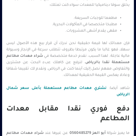
يخلق سوقا ديناميكيا للمعدات سواء كنت تمتلك:
مطعما للوجبات السريعة.
مطبخا متخصصا في المأكولات البحرية.
مقهى يقدم أشهى المشروبات.
فإن معداتك لها قيمة حقيقية نحن ندرك أن قرار بيع هذه الأصول ليس
سهلا، فهو غالبا ما يكون مرتبطا بظروف تتطلب سرعة في الإنجاز وسيولة
مالية عاجلة. لهذا السبب، نقدم خدمة متخصصة في
شراء معدات مطاعم
مستعملة نقدا بالرياض
، لنرفع عن كاهلك عبء البحث عن مشترين
والتفاوض معهم نصل إليك أينما كنت في الرياض، ونقدم لك تقييما شفافا
وعادلا يعكس القيمة الحقيقية لمعداتك.
شاهد أيضا:
نشتري معدات مطاعم مستعملة بأعلى سعر شمال
الرياض
دفع فوري نقدا مقابل معدات
المطاعم
ما يميز شركة
أبو العز
0560485279
عن غيرها عند
شراء معدات مطاعم