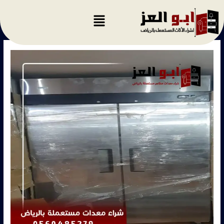
خطي
لى
لمحتوى