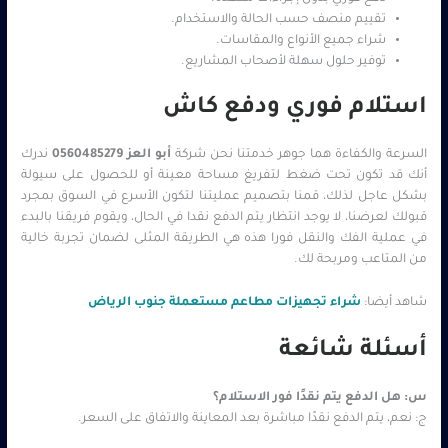
تقييم منصف حسب الحالة والاستخدام.
شراء جميع الأنواع والمقاسات.
توفير حلول سهلة لأصحاب المشاريع.
استلام فوري ودفع كاش
السرعة والكفاءة هما جوهر خدمتنا نحن شركة
أبو العز
0560485279
ندرك
أنك قد تكون تحت ضغط لتفريغ مساحة معينة أو للحصول على سيولة
بشكل عاجل لذلك، قمنا بتصميم عمليتنا لتكون الأسرع في السوق بمجرد
قبولك لعرضنا، لا يوجد انتظار يتم الدفع نقدا في الحال، ويقوم فريقنا بالبدء
في عملية الفك والنقل فورا هذه هي الطريقة المثلى لضمان تجربة خالية
من المتاعب ومربحة لك.
شاهد أيضا:
شراء تجهيزات مطاعم مستعملة جنوب الرياض
أسئلة شائعة
س: هل الدفع يتم نقدًا فور الاستلام؟
ج: نعم، يتم الدفع نقدًا مباشرة بعد المعاينة والاتفاق على السعر.