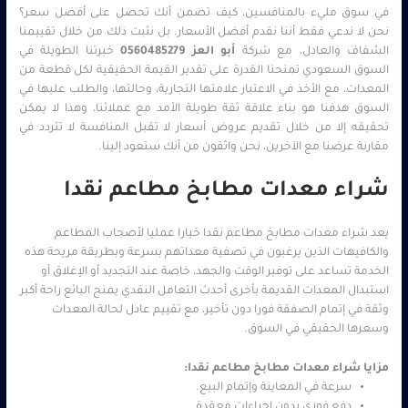
في سوق مليء بالمنافسين، كيف تضمن أنك تحصل على أفضل سعر؟
نحن لا ندعي فقط أننا نقدم أفضل الأسعار. بل نثبت ذلك من خلال تقييمنا
الشفاف والعادل، مع شركة
أبو العز
0560485279
خبرتنا الطويلة في
السوق السعودي تمنحنا القدرة على تقدير القيمة الحقيقية لكل قطعة من
المعدات، مع الأخذ في الاعتبار علامتها التجارية، وحالتها، والطلب عليها في
السوق هدفنا هو بناء علاقة ثقة طويلة الأمد مع عملائنا، وهذا لا يمكن
تحقيقه إلا من خلال تقديم عروض أسعار لا تقبل المنافسة لا تتردد في
مقارنة عرضنا مع الآخرين، نحن واثقون من أنك ستعود إلينا.
شراء معدات مطابخ مطاعم نقدا
يعد شراء معدات مطابخ مطاعم نقدا خيارا عمليا لأصحاب المطاعم
والكافيهات الذين يرغبون في تصفية معداتهم بسرعة وبطريقة مريحة هذه
الخدمة تساعد على توفير الوقت والجهد، خاصة عند التجديد أو الإغلاق أو
استبدال المعدات القديمة بأخرى أحدث التعامل النقدي يمنح البائع راحة أكبر
وثقة في إتمام الصفقة فورا دون تأخير، مع تقييم عادل لحالة المعدات
وسعرها الحقيقي في السوق.
مزايا شراء معدات مطابخ مطاعم نقدا
:
سرعة في المعاينة وإتمام البيع.
دفع فوري بدون إجراءات معقدة.