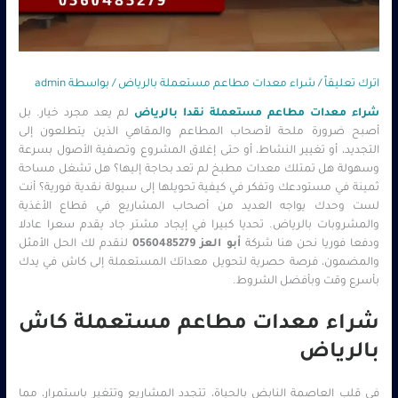
اترك تعليقاً
/
شراء معدات مطاعم مستعملة بالرياض
/ بواسطة
admin
شراء معدات مطاعم مستعملة نقدا بالرياض
لم يعد مجرد خيار. بل
أصبح ضرورة ملحة لأصحاب المطاعم والمقاهي الذين يتطلعون إلى
التجديد، أو تغيير النشاط، أو حتى إغلاق المشروع وتصفية الأصول بسرعة
وسهولة هل تمتلك معدات مطبخ لم تعد بحاجة إليها؟ هل تشغل مساحة
ثمينة في مستودعك وتفكر في كيفية تحويلها إلى سيولة نقدية فورية؟ أنت
لست وحدك يواجه العديد من أصحاب المشاريع في قطاع الأغذية
والمشروبات بالرياض. تحديا كبيرا في إيجاد مشتر جاد يقدم سعرا عادلا
ودفعا فوريا نحن هنا شركة
أبو العز
0560485279
لنقدم لك الحل الأمثل
والمضمون، فرصة حصرية لتحويل معداتك المستعملة إلى كاش في يدك
بأسرع وقت وبأفضل الشروط.
شراء معدات مطاعم مستعملة كاش
بالرياض
في قلب العاصمة النابض بالحياة، تتجدد المشاريع وتتغير باستمرار، مما