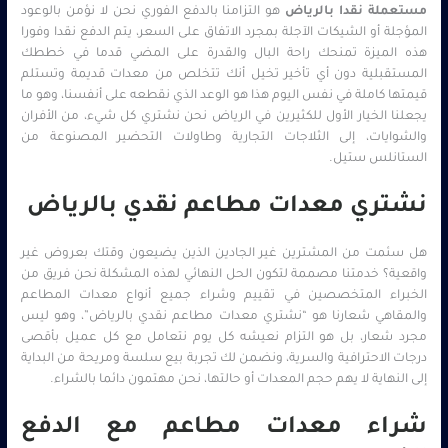
مستعملة نقدا بالرياض
هو التزامنا بالدفع الفوري نحن لا نؤمن بالوعود
المؤجلة أو الشيكات الآجلة بمجرد الاتفاق على السعر، يتم الدفع نقدا وفورا
هذه الميزة تمنحك راحة البال والقدرة على المضي قدما في خططك
المستقبلية دون أي تأخير تخيل أنك تتخلص من معدات قديمة وتستلم
قيمتها كاملة في نفس اليوم هذا هو الوعد الذي نقطعه على أنفسنا، وهو ما
يجعلنا الخيار الأول للكثيرين في الرياض نحن نشتري كل شيء، من الأفران
والشوايات، إلى الثلاجات التجارية وطاولات التحضير المصنوعة من
الستانلس ستيل.
نشتري معدات مطاعم نقدي بالرياض
هل سئمت من المشترين غير الجادين الذين يضيعون وقتك بعروض غير
واقعية؟ خدمتنا مصممة لتكون الحل النهائي لهذه المشكلة نحن فريق من
الخبراء المتخصصين في تقييم وشراء جميع أنواع معدات المطاعم
والمقاهي شعارنا هو “نشتري معدات مطاعم نقدي بالرياض”، وهو ليس
مجرد شعار، بل هو التزام نعيشه كل يوم نتعامل مع كل عميل بأقصى
درجات الاحترافية والسرية، ونضمن لك تجربة بيع سلسة ومريحة من البداية
إلى النهاية لا يهم حجم المعدات أو حالتها، نحن مهتمون دائما بالشراء.
شراء معدات مطاعم مع الدفع