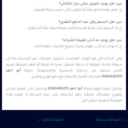
س: هل يوجد تحويل بنكي بدل الكاش؟
ج: نعم، نوفر الدفع نقدًا أو تحويل بنكي حسب رغبة العميل.
س: هل السعر يقل عند الدفع النقدي؟
ج: لا، السعر ثابت ويتم تقديم أفضل قيمة سواء نقدًا أو تحويل.
س: هل يوجد حد أدنى لقيمة الشراء؟
ج: لا يوجد حد أدنى، نقوم بشراء جميع الكميات مهما كانت.
وفي الختام الآن هو الوقت المناسب لتحويل معداتك غير المستخدمة إلى
سيولة نقدية حقيقية لا تدعها تشغل مساحة ثمينة أو تفقد قيمتها بمرور
الأيام، استفد من خدماتنا الحصرية والمضمونة، شركة
أبو العز
0560485279
تقدم لك أفضل الأسعار مع دفع فوري ونقدي.
تواصل معنا اليوم شركة
أبو العز
0560485279
واحصل على تقييم مجاني
وفوري لمعداتك فريقنا جاهز لخدمتك على مدار الساعة لا تفوت هذه
الفرصة الذهبية، اتصل الآن.
→
المقالة السابقة
المقالة التالية
←