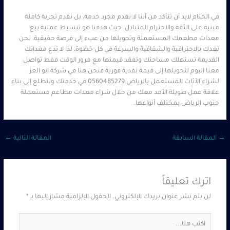
في الختام لابد أن تتأكد من أننا لا نقدم مجرد خدمة، بل نقدم تجربة كاملة
مبنية على الثقة والاحترام المتبادل، حيث هدفنا هو تبسيط عملية بيع
معدات مطعمك المستعملة وتحويلها من عبء إلى فرصة حقيقية، نحن
نعدك بالاحترافية والشفافية والسرعة في كل خطوة، لذا لا تدع معداتك
القديمة تستهلك مساحتك وتفقد قيمتها مع مرور الوقت فقط تواصل
معنا اليوم لتحويلها إلى قيمة نقدية فورية فنحن هنا في شركة ابو العز
لشراء الأثاث المستعمل بالرياض 0560485279 في خدمتك ونتطلع إلى بناء
علاقة عمل طويلة الأمد معك من خلال شراء معدات مطاعم مستعملة
جنوب الرياض بمختلف أنواعها.
→
المقالة السابقة
المقالة التالية
←
اترك تعليقاً
لن يتم نشر عنوان بريدك الإلكتروني.
الحقول الإلزامية مشار إليها بـ
*
اكتب
هنا...