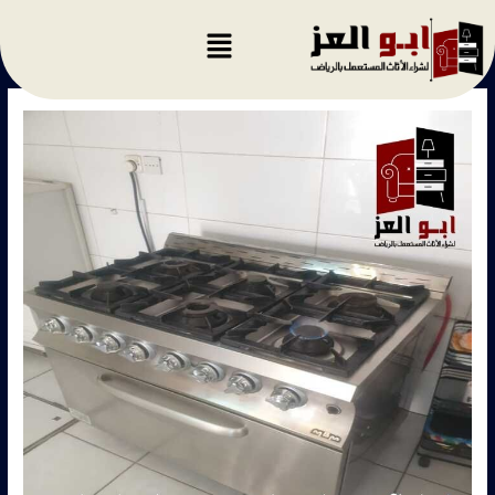
خطي
لى
لمحتوى