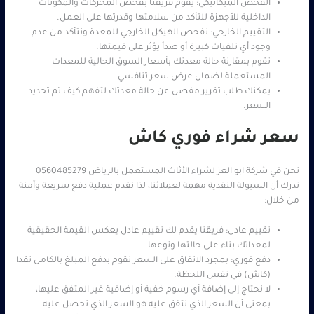
الفحص الميكانيكي: يقوم فريقنا بفحص المحركات والمكونات
الداخلية للأجهزة للتأكد من سلامتها وقدرتها على العمل.
التقييم الخارجي: نفحص الهيكل الخارجي للمعدة ونتأكد من عدم
وجود أي تلفيات كبيرة أو صدأ يؤثر على قيمتها.
نقوم بمقارنة حالة معدتك بأسعار السوق الحالية للمعدات
المستعملة لضمان عرض سعر تنافسي.
يمكنك طلب تقرير مفصل عن حالة معدتك لتفهم كيف تم تحديد
السعر.
سعر شراء فوري كاش
نحن في شركة ابو العز لشراء الأثاث المستعمل بالرياض 0560485279
ندرك أن السيولة النقدية مهمة لعملائنا، لذا نقدم عملية دفع سريعة وآمنة
من خلال:
تقييم عادل: فريقنا يقدم لك تقييم عادل يعكس القيمة الحقيقية
لمعداتك بناء على حالتها ونوعها.
دفع فوري: بمجرد الاتفاق على السعر نقوم بدفع المبلغ بالكامل نقدا
(كاش) في نفس اللحظة.
لا نحتاج إلى إضافة أي رسوم خفية أو إضافية غير المتفق عليها،
بمعنى أن السعر الذي نتفق عليه هو السعر الذي تحصل عليه.