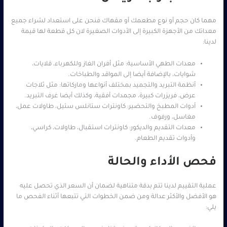
مهما كان حجم أو نوع مطعمك أو مقهاك فنحن على استعداد لشراء جميع
معداتك من الأجهزة الكبيرة إلى الأدوات الصغيرة لان كل قطعة لها قيمة
لدينا:
معدات الطهي الأساسية: مثل أفران الغاز وللكهرباء، قلايات،
شوايات، بالإضافة أيضا إلى المواقد والطباخات.
أنظمة التبريد والتجميد بمختلف أنواعها وماركاتها: مثل ثلاجات
عرض، فريزرات كبيرة، مجمدات أفقية، وكذلك أيضا غرف التبريد.
أدوات المطبخ والتحضير: كاونترات ستانلس ستيل، طاولات عمل،
مغاسل، ورفوف.
معدات التقديم والديكور: كاونترات استقبال، طاولات، كراسي،
وأدوات تقديم الطعام.
فحص الأداء والحالة
عملية التقييم لدينا تتم بدقة متناهية لضمان أن السعر الذي تحصل عليه
هو الأفضل والأكثر عدالة ومن ضمن الخطوات التي تتبعها أثناء الفحص ما
يلي: