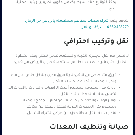
يمكننا توقيع عقد بسيط يضمن حقوق الطرفين ويثبت عملية
البيع.
شاهد أيضا:
شراء معدات مطاعم مستعمله بالرياض حي الرمال
0560485279 – شركة ابو العز
نقل وتركيب احترافي
لا تحمل هم نقل الأجهزة الثقيلة والمعقدة، فنحن نعتني بهذه الخطوة
بالكامل عقب شراء معدات مطاعم مستعملة جنوب الرياض من خلال:
فريق متخصص في النقل: لدينا فريق مدرب بشكل خاص على فك
ونقل المعدات الثقيلة والحساسة بأمان.
أدوات نقل متقدمة: نستخدم أحدث الرافعات والعربات والأدوات التي
تضمن سلامة المعدات أثناء النقل.
توفير الوقت والجهد: كل ما عليك هو إخبارنا بموقع المعدات
وسنقوم بكل الخطوات اللازمة لفكها ونقلها من مكانها.
نقدم خدمة النقل مجانا كجزء من عرض الشراء الشامل.
صيانة وتنظيف المعدات