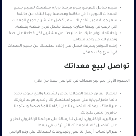
تقييم شامل للموقع: يقوم فريقنا بزيارة مطعمك لتقييم جميع
المعدات الموجودة في مكانها وفحصها جيدا للتأكد من حالتها
سعر جملة مميز: نقدم لك سعر أفضل عند شراء جميع المعدات
التي ترغب في بيعها مقارنة ببيعها بشكل فردي قطعة بقطعة.
راحة تامة: نوفر عليك عناء البحث عن مشترين لكل قطعة على حدة
ونقدم لك حل واحد متكامل.
إخلاء الموقع بسرعة: نعمل على إخلاء مطعمك من جميع المعدات
في أسرع وقت ممكن.
تواصل لبيع معداتك
الخطوة الأولى نحو بيع معداتك هي التواصل معنا من خلال:
الاتصال بفريق خدمة العملاء الخاص لشركتنا والذي سوف تجده
دائما جاهز للإجابة على جميع استفساراتك وتحديد موعد لزيارتك.
عبر الهاتف: يمكنك الاتصال بنا على ارقامنا المخصصة وستجدنا
جاهزون لتلقي طلباتك.
عبر البريد الإلكتروني: أرسل لنا رسالة على موقعنا الإلكتروني تحتوي
على تفاصيل كاملة لمعداتك التي ترغب في بيعها.
عبر الواتساب: أرسل لنا صور وفيديوهات لمعداتك على رقم الواتس