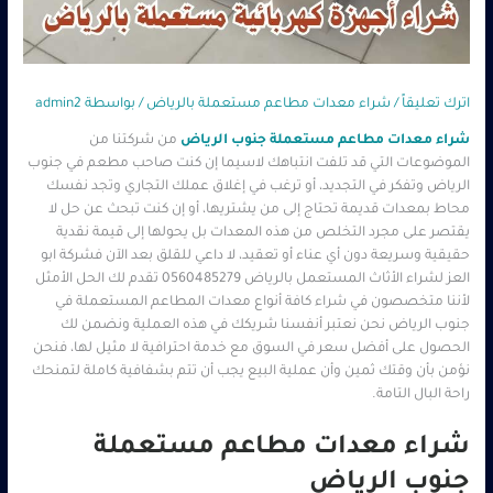
اترك تعليقاً
/
شراء معدات مطاعم مستعملة بالرياض
/ بواسطة
admin2
شراء معدات مطاعم مستعملة جنوب الرياض
من شركتنا من
الموضوعات التي قد تلفت انتباهك لاسيما إن كنت صاحب مطعم في جنوب
الرياض وتفكر في التجديد، أو ترغب في إغلاق عملك التجاري وتجد نفسك
محاط بمعدات قديمة تحتاج إلى من يشتريها، أو إن كنت تبحث عن حل لا
يقتصر على مجرد التخلص من هذه المعدات بل يحولها إلى قيمة نقدية
حقيقية وسريعة دون أي عناء أو تعقيد، لا داعي للقلق بعد الآن فشركة ابو
العز لشراء الأثاث المستعمل بالرياض 0560485279 تقدم لك الحل الأمثل
لأننا متخصصون في شراء كافة أنواع معدات المطاعم المستعملة في
جنوب الرياض نحن نعتبر أنفسنا شريكك في هذه العملية ونضمن لك
الحصول على أفضل سعر في السوق مع خدمة احترافية لا مثيل لها، فنحن
نؤمن بأن وقتك ثمين وأن عملية البيع يجب أن تتم بشفافية كاملة لتمنحك
راحة البال التامة.
شراء معدات مطاعم مستعملة
جنوب الرياض