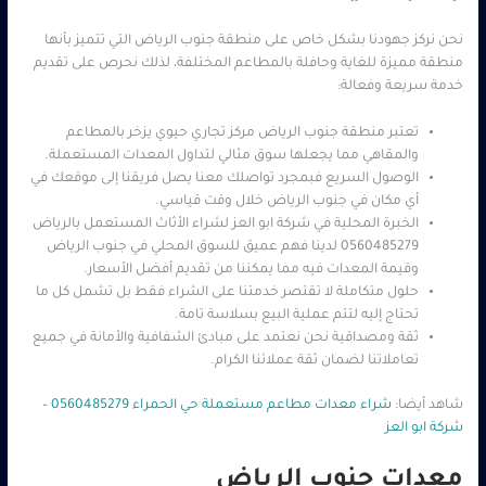
نحن نركز جهودنا بشكل خاص على منطقة جنوب الرياض التي تتميز بأنها
منطقة مميزة للغاية وحافلة بالمطاعم المختلفة، لذلك نحرص على تقديم
خدمة سريعة وفعالة:
تعتبر منطقة جنوب الرياض مركز تجاري حيوي يزخر بالمطاعم
والمقاهي مما يجعلها سوق مثالي لتداول المعدات المستعملة.
الوصول السريع فبمجرد تواصلك معنا يصل فريقنا إلى موقعك في
أي مكان في جنوب الرياض خلال وقت قياسي.
الخبرة المحلية في شركة ابو العز لشراء الأثاث المستعمل بالرياض
0560485279 لدينا فهم عميق للسوق المحلي في جنوب الرياض
وقيمة المعدات فيه مما يمكننا من تقديم أفضل الأسعار.
حلول متكاملة لا تقتصر خدمتنا على الشراء فقط بل تشمل كل ما
تحتاج إليه لتتم عملية البيع بسلاسة تامة.
ثقة ومصداقية نحن نعتمد على مبادئ الشفافية والأمانة في جميع
تعاملاتنا لضمان ثقة عملائنا الكرام.
شاهد أيضا:
شراء معدات مطاعم مستعملة حي الحمراء 0560485279 –
شركة ابو العز
معدات جنوب الرياض