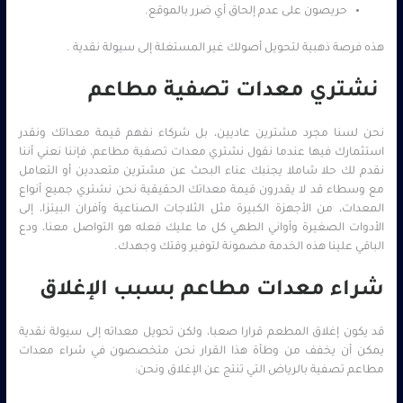
حريصون على عدم إلحاق أي ضرر بالموقع.
هذه فرصة ذهبية لتحويل أصولك غير المستغلة إلى سيولة نقدية .
نشتري معدات تصفية مطاعم
نحن لسنا مجرد مشترين عاديين، بل شركاء نفهم قيمة معداتك ونقدر
استثمارك فيها عندما نقول نشتري معدات تصفية مطاعم، فإننا نعني أننا
نقدم لك حلا شاملا يجنبك عناء البحث عن مشترين متعددين أو التعامل
مع وسطاء قد لا يقدرون قيمة معداتك الحقيقية نحن نشتري جميع أنواع
المعدات، من الأجهزة الكبيرة مثل الثلاجات الصناعية وأفران البيتزا، إلى
الأدوات الصغيرة وأواني الطهي كل ما عليك فعله هو التواصل معنا، ودع
الباقي علينا هذه الخدمة مضمونة لتوفير وقتك وجهدك.
شراء معدات مطاعم بسبب الإغلاق
قد يكون إغلاق المطعم قرارا صعبا، ولكن تحويل معداته إلى سيولة نقدية
يمكن أن يخفف من وطأة هذا القرار نحن متخصصون في شراء معدات
مطاعم تصفية بالرياض التي تنتج عن الإغلاق ونحن: