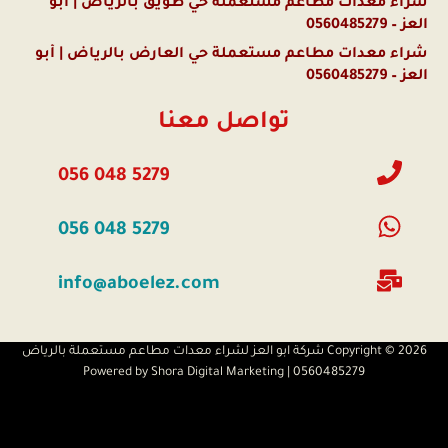
شراء معدات مطاعم مستعملة حي طويق بالرياض | أبو
العز – 0560485279
شراء معدات مطاعم مستعملة حي العارض بالرياض | أبو
العز – 0560485279
تواصل معنا
056 048 5279
056 048 5279
info@aboelez.com
Copyright © 2026 شركة ابو العز لشراء معدات مطاعم مستعملة بالرياض
0560485279 | Powered by Shora Digital Marketing