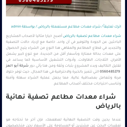
اترك تعليقاً
/
شراء معدات مطاعم مستعملة بالرياض
/ بواسطة
admin
شراء معدات مطاعم تصفية بالرياض
أصبح خيارا مثاليا لأصحاب المشاريع
الباحثين عن الجودة والتوفير في آن واحد، خاصة مع ازدياد حالات التصفية
والتجديد في قطاع المطاعم والمقاهي هذا النوع من الشراء يتيح الحصول
على معدات بحالة ممتازة وبأسعار أقل من الجديدة، مع تنوع كبير يشمل
الأفران، الثلاجات، الطاولات، وأدوات التشغيل الأساسية كما يساعد في
تقليل التكاليف وبدء المشروع بثبات وثقة ومن هنا يأتي دور
شركة أبو العز
0560485279
التي تتميز بالخبرة والاحترافية في هذا المجال، حيث توفر حلولا
مرنة وتتعامل بمصداقية عالية، مما يجعل عملية الشراء سهلة وآمنة
وتناسب احتياجات مختلف أصحاب المطاعم.
شراء معدات مطاعم تصفية نهائية
بالرياض
عندما يحين وقت التصفية النهائية لمطعمك، فإن آخر ما تحتاجه هو
تعقيدات البحث عن مشترين أو المساومة على الأسعار نحن متخصصون