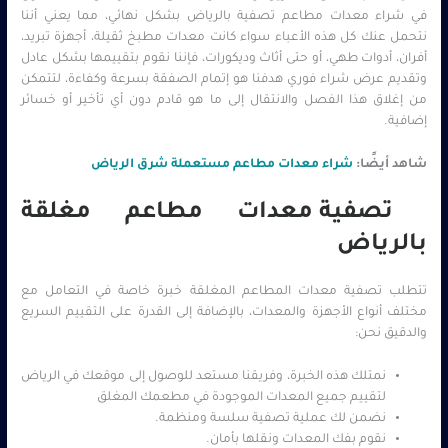
في شراء معدات مطاعم تصفية بالرياض بشكل نهائي، مما يعني أننا
نتحمل عنك كل هذه الأعباء سواء كانت معدات مطبخ ثقيلة، أجهزة تبريد،
أفران، أدوات طهي، أو حتى أثاث وديكورات، فإننا نقوم بتقييمها بشكل عادل
وتقديم عرض شراء فوري هدفنا هو إتمام الصفقة بسرعة وكفاءة، لتتمكن
من إغلاق هذا الفصل والانتقال إلى ما هو قادم دون أي تأخير أو خسائر
إضافية.
شاهد أيضًا:
شراء معدات مطاعم مستعملة شرق الرياض
تصفية معدات مطاعم مغلقة
بالرياض
تتطلب تصفية معدات المطاعم المغلقة خبرة خاصة في التعامل مع
مختلف أنواع الأجهزة والمعدات، بالإضافة إلى القدرة على التقييم السريع
والدقيق نحن:
نمتلك هذه الخبرة، وفريقنا مستعد للوصول إلى موقعك في الرياض
لتقييم جميع المعدات الموجودة في مطعمك المغلق
نضمن لك عملية تصفية سلسة ومنظمة.
نقوم بفك المعدات ونقلها بأمان.