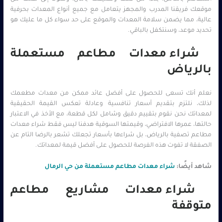
موقعك فريقنا المدرب والمجهز يتعامل مع جميع أنواع المعدات بحرفية
عالية، مما يضمن سلامة المعدات والموقع على حد سواء كل ما عليك هو
تحديد موعد، وسنتكفل بالباقي.
شراء معدات مطاعم مستعملة
بالرياض
نعلم أنك تسعى للحصول على أفضل عائد ممكن من معدات مطعمك
لذلك، نلتزم بتقديم أسعار تنافسية وعادلة تعكس القيمة الحقيقية
لمعداتك نحن نقوم بتقييم دقيق وشامل لكل قطعة، مع الأخذ في الاعتبار
حالتها، عمرها الافتراضي، وقيمتها السوقية هدفنا ليس فقط شراء معدات
مطاعم تصفية بالرياض، بل شراءها بأسعار تجعلك تشعر بالرضا التام عن
الصفقة لا تفوت هذه الفرصة للحصول على أفضل قيمة لمعداتك.
شاهد أيضًا:
شراء معدات مطاعم مستعملة من حي الرمال
شراء معدات مشاريع مطاعم
متوقفة