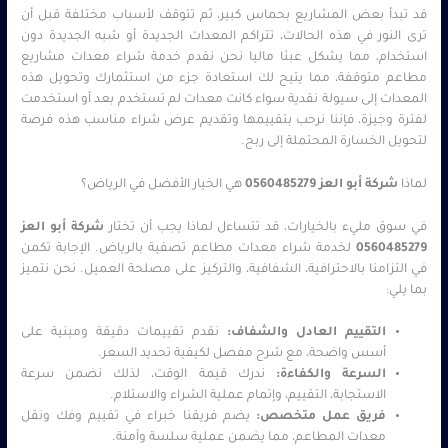
قد تبدأ بعض المشاريع بحماس كبير، ثم تتوقف لأسباب مختلفة قبل أن
ترى النور في هذه الحالات، تتراكم المعدات الجديدة أو شبه الجديدة دون
استخدام، مما يشكل عبئا ماليا نحن نقدم خدمة شراء معدات مشاريع
مطاعم متوقفة، مما يتيح لك استعادة جزء من استثمارك وتحويل هذه
المعدات إلى سيولة نقدية سواء كانت معدات لم تستخدم بعد أو استخدمت
لفترة وجيزة، فإننا نرحب بتقييمها وتقديم عرض شراء مناسب هذه فرصة
لتحويل الخسارة المحتملة إلى ربح.
لماذا
شركة أبو العز 0560485279
هي الخيار الأفضل في الرياض؟
في سوق مليء بالخيارات، قد تتساءل لماذا يجب أن تختار
شركة أبو العز
0560485279
لخدمة شراء معدات مطاعم تصفية بالرياض. الإجابة تكمن
في التزامنا بالاحترافية، الشفافية، والتركيز على مصلحة العميل. نحن نتميز
بما يلي:
التقييم العادل والشفاف:
نقدم تقييمات دقيقة ومبنية على
أسس واضحة، مع شرح مفصل لكيفية تحديد السعر.
السرعة والكفاءة:
ندرك قيمة الوقت، لذلك نضمن سرعة
الاستجابة، التقييم، وإتمام عملية الشراء والاستلام.
فريق عمل متخصص:
يضم فريقنا خبراء في تقييم وفك ونقل
معدات المطاعم، مما يضمن عملية سلسة وآمنة.