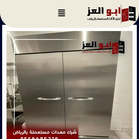
خطي
لى
لمحتوى