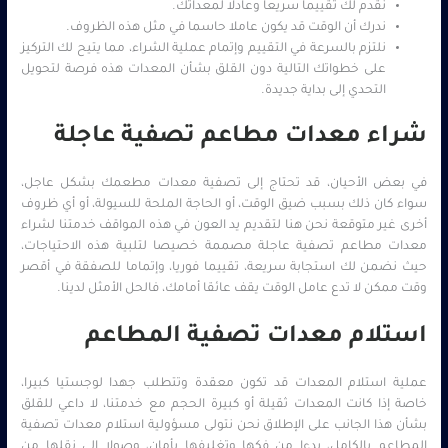
نقدم لك تقييما سريعا وعادلا لمعداتك.
ندرك أن الوقت قد يكون عاملا حاسما في مثل هذه الظروف.
نلتزم بالسرعة في التقييم وإتمام عملية الشراء، مما يتيح لك التركيز
على خطواتك التالية دون القلق بشأن المعدات هذه فرصة لتحويل
التحدي إلى بداية جديدة.
شراء معدات مطاعم تصفية عاجلة
في بعض الأحيان، قد تحتاج إلى تصفية معدات مطعمك بشكل عاجل،
سواء كان ذلك بسبب ضيق الوقت، أو الحاجة الملحة للسيولة، أو أي ظروف
أخرى غير متوقعة نحن هنا لتقديم يد العون في هذه المواقف خدمتنا لشراء
معدات مطاعم تصفية عاجلة مصممة خصيصا لتلبية هذه الاحتياجات،
حيث نضمن لك استجابة سريعة، تقييما فوريا، وإتماما للصفقة في أقصر
وقت ممكن لا تدع عامل الوقت يقف عائقا أمامك، فالحل الأمثل لدينا.
استلام معدات تصفية المطاعم
عملية استلام المعدات قد تكون معقدة وتتطلب جهدا لوجستيا كبيرا،
خاصة إذا كانت المعدات ثقيلة أو كبيرة الحجم مع خدمتنا، لا داعي للقلق
بشأن هذا الجانب على الإطلاق نحن نتولى مسؤولية استلام معدات تصفية
المطاعم بالكامل، بدءا من فكها وتغليفها بأمان، وصولا إلى نقلها من