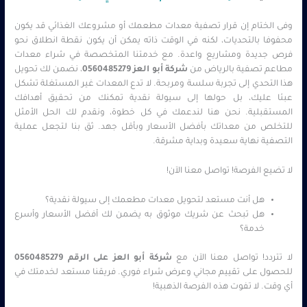
وفى الختام إن قرار تصفية معدات مطعمك أو مشروعك الغذائي قد يكون
محفوفا بالتحديات، لكنه في الوقت ذاته يمكن أن يكون نقطة انطلاق نحو
فرص جديدة ومشاريع واعدة. مع خدمتنا المتخصصة في شراء معدات
مطاعم تصفية بالرياض من
شركة أبو العز 0560485279
، نضمن لك تحويل
هذا التحدي إلى تجربة سلسة ومربحة. لا تدع المعدات غير المستغلة تشكل
عبئا عليك، بل حولها إلى سيولة نقدية تمكنك من تحقيق أهدافك
المستقبلية. نحن هنا لندعمك في كل خطوة، ونقدم لك الحل الأمثل
للتخلص من معداتك بأفضل الأسعار وبأقل جهد. ثق بنا لتجعل عملية
التصفية نهاية سعيدة وبداية مشرقة.
لا تضيع الفرصة! تواصل معنا الآن!
هل أنت مستعد لتحويل معدات مطعمك إلى سيولة نقدية؟
هل تبحث عن شريك موثوق به يضمن لك أفضل الأسعار وأسرع
خدمة؟
لا تتردد! تواصل معنا الآن مع
شركة أبو العز على الرقم 0560485279
للحصول على تقييم مجاني وعرض شراء فوري. فريقنا مستعد لخدمتك في
أي وقت. لا تفوت هذه الفرصة الذهبية!