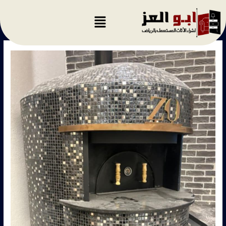
خطي
لى
لمحتوى