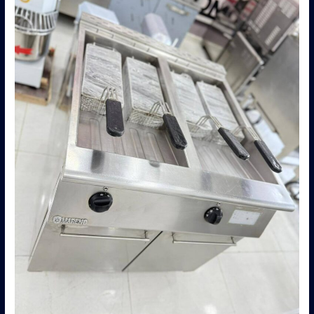
مستعمله
بالرياض
0560485279
–
شركة
ابو
العز