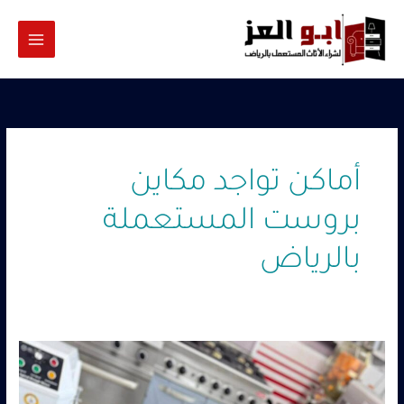
خطي
لى
لمحتوى
أماكن تواجد مكاين
بروست المستعملة
بالرياض
شراء
مكاين
بروست