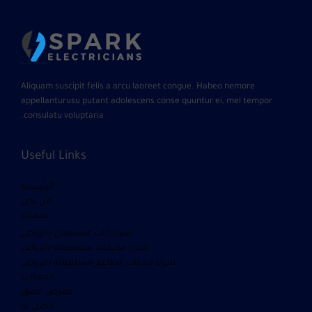
Aliquam suscipit felis a arcu laoreet congue. Habeo nemore
appellanturusu putant adolescens conse quuntur ei, mel tempor
consulatu voluptaria.
Useful Links
الرئيسية
من نحن
خدماتنا
شراء أثاث مستعمل بالرياض
شراء مكيفات مستعمله بالرياض
شراء معدات مطاعم مستعملة بالرياض
المقالات
معرض الصور
اتصل بنا