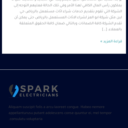
يملكون رأس المال الكافي لهذا الأمر وفي تلك الحالة فعليهم التوجه إلى
الشركة التي تقوم بتقديم خدمات شراء اثاث مستعمل بالرياض حي
لبن مثل شركة ابو العز لشراء الاثاث المستعمل بالرياض حتى يمكن أن
تقدم الشركة كافة الضمانات وبالتالي ضمان كافة الحقوق المتعلقة
بالعملاء، […]
قراءة المزيد »
Aliquam suscipit felis a arcu laoreet congue. Habeo nemore
appellanturusu putant adolescens conse quuntur ei, mel tempor
consulatu voluptaria.