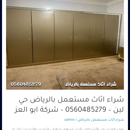
لبن
–
0560485279
–
شركة
ابو
العز
شراء اثاث مستعمل بالرياض حي
لبن – 0560485279 – شركة ابو العز
شراء اثاث مستعمل بالرياض
/
admin
يوجد العديد من الأشخاص الذين لديهم رغبة في التجديد والتحديث لكن لا