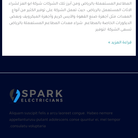
المطاعم المستعملة بالرياض ومن أبرز تلك الشركات شركة ابو العز لشراء
الاثاث المستعمل بالرياض، حيث تعمل الشركة على توفير الكثير من أنواع
المعدات مثل أجهزة صنع القهوة والآيس كريم وأجهزة الميكرويف وبعض
الديكورات الخاصة بالمطاعم. شراء معدات المطاعم المستعملة بالرياض
تسعى الشركة لتوفير
قراءة المزيد »
Aliquam suscipit felis a arcu laoreet congue. Habeo nemore
appellanturusu putant adolescens conse quuntur ei, mel tempor
consulatu voluptaria.