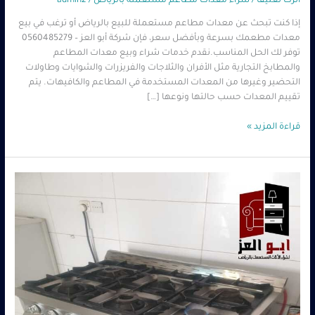
اترك تعليقاً
/
شراء معدات مطاعم مستعملة بالرياض
/
admin2
إذا كنت تبحث عن معدات مطاعم مستعملة للبيع بالرياض أو ترغب في بيع
معدات مطعمك بسرعة وبأفضل سعر، فإن شركة أبو العز – 0560485279
توفر لك الحل المناسب.نقدم خدمات شراء وبيع معدات المطاعم
والمطابخ التجارية مثل الأفران والثلاجات والفريزرات والشوايات وطاولات
التحضير وغيرها من المعدات المستخدمة في المطاعم والكافيهات. يتم
تقييم المعدات حسب حالتها ونوعها […]
قراءة المزيد »
شراء
معدات
مطاعم
مستعملة
جنوب
الرياض
–
أعلى
سعر
0560485279