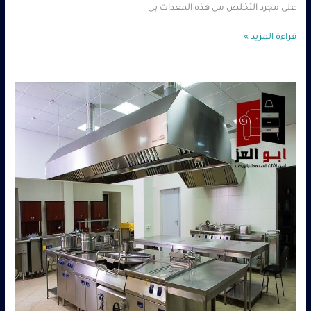
على مجرد التخلص من هذه المعدات بل
قراءة المزيد »
شراء
معدات
مطاعم
مستعملة
شرق
الرياض
–
كاش
فوري
0560485279