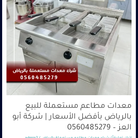
بأفضل
الأسعار
|
شركة
أبو
العز
–
0560485279
معدات مطاعم مستعملة للبيع
بالرياض بأفضل الأسعار | شركة أبو
العز – 0560485279