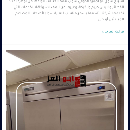
أسياخ شوي، أو أجهزة الكوفي شوب مهما اختلفت أنواعها من أجهزة اعداد
الفطائر والايس كريم والكيكة، وغيرها من المعدات، وكافة الخدمات التي
تقدمها شركتنا تقدمها بسعر مناسب للغاية سواء لأصحاب المطاعم
المبتدئين أو حتى
قراءة المزيد »
شراء
معدات
المطاعم
المستعملة
بالرياض
–
0560485279
–
شركة
ابو
العز