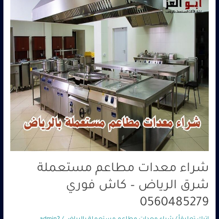
الرياض
–
كاش
فوري
0560485279
شراء معدات مطاعم مستعملة
شرق الرياض – كاش فوري
0560485279