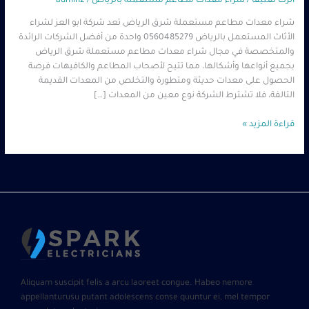
اترك تعليقاً
/
شراء معدات مطاعم مستعملة بالرياض
/
admin2
شراء معدات مطاعم مستعملة شرق الرياض تعد شركة ابو العز لشراء
الأثاث المستعمل بالرياض 0560485279 واحدة من أفضل الشركات الرائدة
والمتخصصة في مجال شراء معدات مطاعم مستعملة شرق الرياض
بجميع أنواعها وأشكالها، مما تتيح لأصحاب المطاعم والكافيهات فرصة
الحصول على معدات حديثة ومتطورة والتخلص من المعدات القديمة
التالفة، فلا تشترط الشركة نوع معين من المعدات […]
قراءة المزيد »
Aliquam suscipit felis a arcu laoreet congue. Habeo nemore
appellanturusu putant adolescens conse quuntur ei, mel tempor