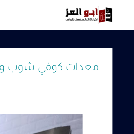
خطي
لى
لمحتوى
معدات كوفي شوب وم
شراء
معدات
كوفي