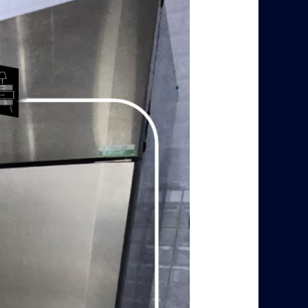
شوب
بالرياض
0560485279
–
شركة
ابو
العز