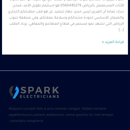
الأثاث المستعمل بالرياض 0560485279 هو استثمار طويل الأمد، فنحن
ندرك تماما أن الفريزر ليس مجرد جهاز تجميد، بل هو قلب مطبخكم التجاري
والضمان الأساسي لجودة منتجاتكم وسلامة عملائكم، وفي منطقة جنوب
الرياض التي تشهد نمو مستمر في قطاع المطاعم والمقاهي، يزداد الطلب
[…]
قراءة المزيد »
Aliquam suscipit felis a arcu laoreet congue. Habeo nemore
appellanturusu putant adolescens conse quuntur ei, mel tempor
consulatu voluptaria.