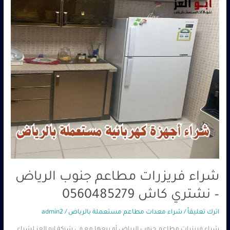
–
نشتري
كاش
0560485279
شراء فريزرات مطاعم جنوب الرياض
– نشتري كاش 0560485279
اترك تعليقاً
/
شراء معدات مطاعم مستعملة بالرياض
/
admin2
شراء فريزرات مطاعم جنوب الرياض أو بيعها مع في شركة ابو العز لشراء