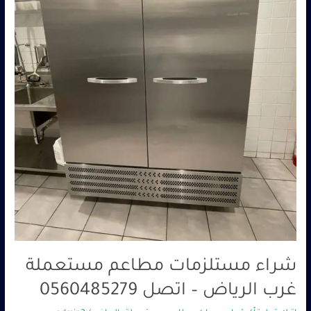
اتصل
0560485279
شراء مستلزمات مطاعم مستعملة
غرب الرياض – اتصل 0560485279