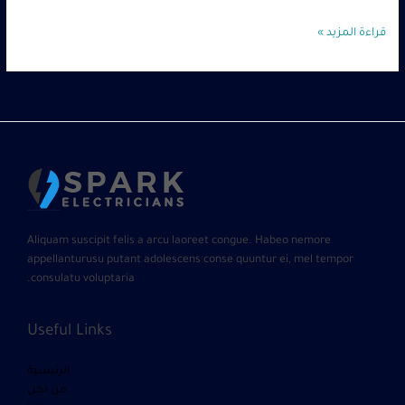
قراءة المزيد »
Aliquam suscipit felis a arcu laoreet congue. Habeo nemore
appellanturusu putant adolescens conse quuntur ei, mel tempor
consulatu voluptaria.
Useful Links
الرئيسية
من نحن