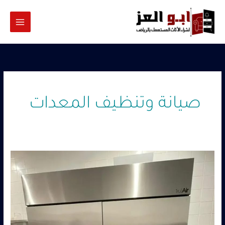
خطي
لى
لمحتوى
صيانة وتنظيف المعدات
شراء
مستلزمات
مطاعم
مستعملة
غرب
الرياض
–