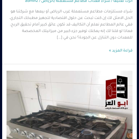
اترك تعليقاً
/
شراء معدات مطاعم مستعملة بالرياض
/
admin2
شراء مستلزمات مطاعم مستعملة غرب الرياض أو بيعها مع شركتنا هو
الحل الامثل لك إن كنت تبحث عن حلول اقتصادية لتجهيز مطبخك التجاري،
ففي عالم المطاعم نعلم أن التكاليف قد تكون عائق كبير أمام تحقيق الربح،
فماذا لو قلنا لك إنه يمكنك توفير جزء كبير من ميزانيتك المخصصة
للمعدات دون التنازل عن الجودة؟ نحن في […]
قراءة المزيد »
شراء
معدات
مطاعم
مستعملة
جنوب
الرياض
–
أعلى
سعر
0560485279