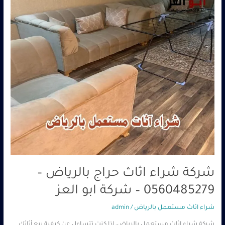
–
0560485279
–
شركة
ابو
العز
شركة شراء اثاث حراج بالرياض –
0560485279 – شركة ابو العز
شراء اثاث مستعمل بالرياض
/
admin
شركة شراء اثاث مستعمل بالرياض، إذا كنت تتساءل عن كيفية بيع أثاثك