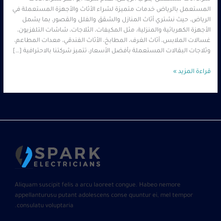
المستعمل بالرياض خدمات متميزة لشراء الأثاث والأجهزة المستعملة في
الرياض، حيث نشتري أثاث المنازل والشقق والفلل والقصور، بما يشمل
الأجهزة الكهربائية والمنزلية، مثل المكيفات، الثلاجات، شاشات التلفزيون،
غسالات الملابس، أثاث الغرف، المطابخ، الأثاث الفندقي، معدات المطاعم،
وثلاجات البقالات المستعملة بأفضل الأسعار، تتميز شركتنا بالاحترافية […]
قراءة المزيد »
Aliquam suscipit felis a arcu laoreet congue. Habeo nemore
appellanturusu putant adolescens conse quuntur ei, mel tempor
consulatu voluptaria.