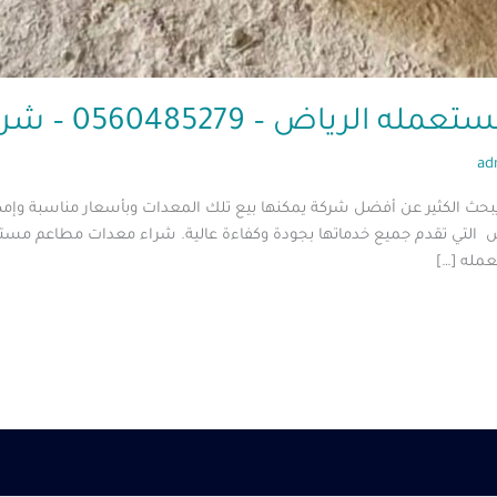
 0560485279 – شركة ابو العز
ad
الكثير عن أفضل شركة يمكنها بيع تلك المعدات وبأسعار مناسبة وإمكاني
ض التي تقدم جميع خدماتها بجودة وكفاءة عالية. شراء معدات مطاعم مستعم
مله […]