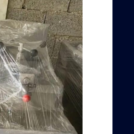
مطاعم
مستعمله
الرياض
–
0560485279
–
شركة
ابو
العز