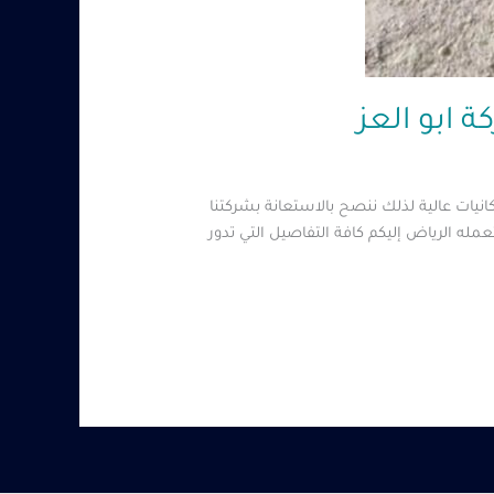
ات عالية لذلك ننصح بالاستعانة بشركتنا
له الرياض إليكم كافة التفاصيل التي تدور