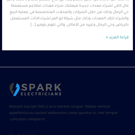
مال كافي لشراء معدات جديدة فيمكنك شراء معدات مطاعم مستعملة
حي الرمال وذلك من خلال الشركات والمحلات المتخصصة في عملية البيع
والشراء لتلك المعدات وذلك مثل شركة ابو العز لشراء الاثاث المستعمل
بالرياض وحي الرمال وغيره من الأماكن، والتي تقوم بتوفير […]
قراءة المزيد »
Aliquam suscipit felis a arcu laoreet congue. Habeo nemore
appellanturusu putant adolescens conse quuntur ei, mel tempor
consulatu voluptaria.