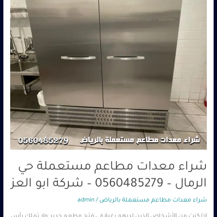
الرمال
–
0560485279
–
شركة
ابو
العز
شراء معدات مطاعم مستعملة حي
الرمال – 0560485279 – شركة ابو العز
شراء معدات مطاعم مستعملة بالرياض
/
admin
إذا كنت من الأشخاص الذين لديهم رغبة في فتح مطعم جديد ولا تملك رأس