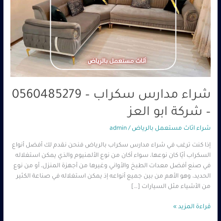
ابو
العز
شراء مدارس سكراب – 0560485279
– شركة ابو العز
شراء اثاث مستعمل بالرياض
/
admin
إذا كنت ترغب في شراء مدارس سكراب بالرياض فنحن نقدم لك أفضل أنواع
السكراب أيًا كان نوعها، سواء أكان من نوع الألمنيوم والذي يمكن استغلاله
في صنع أفضل معدات الطبخ والأواني وغيرها من أجهزة المنزل، أو من نوع
الحديد، وهو الأهم من بين جميع أنواعه إذ يمكن استغلاله في صناعة الكثير
من الأشياء مثل السيارات […]
قراءة المزيد »