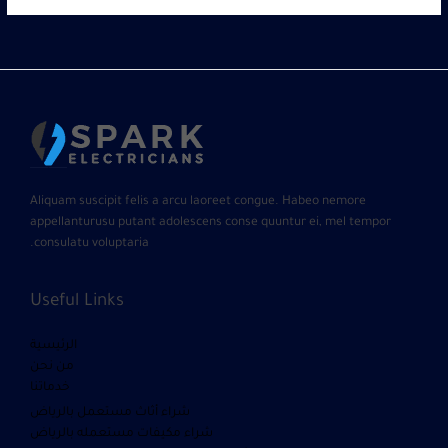
Aliquam suscipit felis a arcu laoreet congue. Habeo nemore
appellanturusu putant adolescens conse quuntur ei, mel tempor
consulatu voluptaria.
Useful Links
الرئيسية
من نحن
خدماتنا
شراء أثاث مستعمل بالرياض
شراء مكيفات مستعمله بالرياض