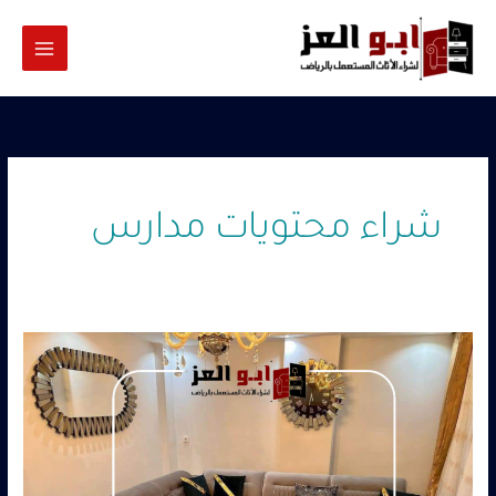
خطي
لى
لمحتوى
شراء محتويات مدارس
شراء
مدارس
سكراب
–
0560485279
–
شركة