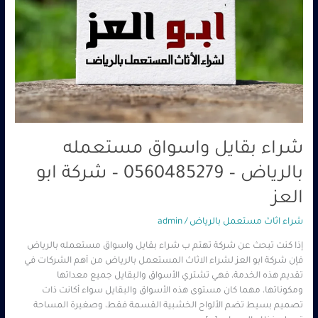
–
0560485279
–
شركة
ابو
العز
شراء بقايل واسواق مستعمله
بالرياض – 0560485279 – شركة ابو
العز
شراء اثاث مستعمل بالرياض
/
admin
إذا كنت تبحث عن شركة تهتم ب شراء بقايل واسواق مستعمله بالرياض
فإن شركة ابو العز لشراء الاثاث المستعمل بالرياض من أهم الشركات في
تقديم هذه الخدمة، فهي تشتري الأسواق والبقايل جميع معداتها
ومكوناتها، مهما كان مستوى هذه الأسواق والبقايل سواء أكانت ذات
تصميم بسيط تضم الألواح الخشبية القسمة فقط، وصغيرة المساحة