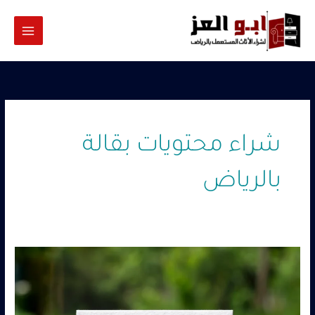
خطي
لى
لمحتوى
شراء محتويات بقالة
بالرياض
شراء
بقايل
واسواق
مستعمله
بالرياض