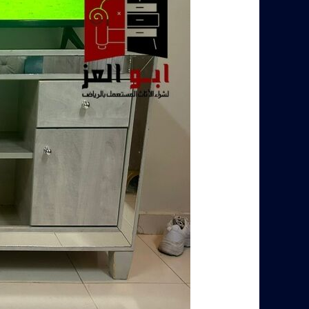
بالرياض
–
0560485279
–
شركة
ابو
العز