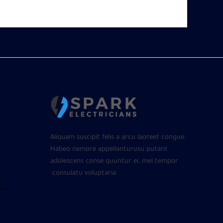
Aliquam suscipit felis a arcu laoreet congue.
Habeo nemore appellanturusu putant
adolescens conse quuntur ei, mel tempor
consulatu voluptaria.
شرا