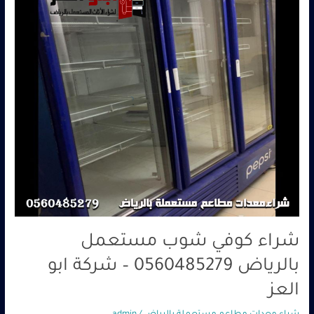
0560485279
–
شركة
ابو
العز
شراء كوفي شوب مستعمل
بالرياض 0560485279 – شركة ابو
العز