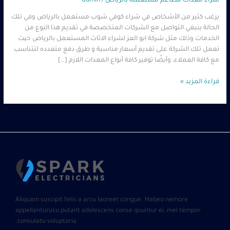
شراء معدات مطاعم مستعملة بالرياض
/
admin
يرغب كثير من الأشخاص في شراء كوفي شوب مستعمل بالرياض وفي تلك
الحالة ينبغي التواصل مع الشركات المتخصصة في تقديم هذا النوع من
الخدمات وذلك مثل شركة ابو العز لشراء الاثاث المستعمل بالرياض حيث
تعمل تلك الشركة على تقديم أسعار مناسبة و طرق دفع متعدده لتتناسب
مع كافة العملاء، وأيضًا توفير كافة أنواع المعدات اللازم […]
قراءة المزيد »
Aliquam suscipit felis a arcu laoreet congue. Habeo nemore
appellanturusu putant adolescens conse quuntur ei, mel tempor
consulatu voluptaria.