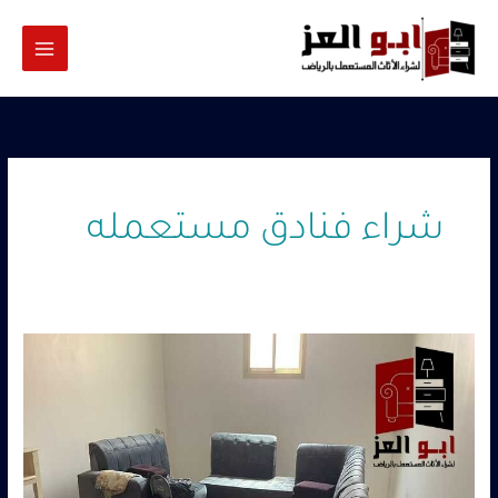
خطي
لى
لمحتوى
شراء فنادق مستعمله
شراء
فنادق
مستعمله
0560485279
–
شركة
ابو