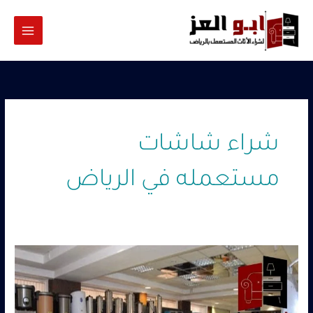
خطي
لى
لمحتوى
شراء شاشات
مستعمله في الرياض
ارقام
شراء
أجهزه
كهربائية
بالرياض