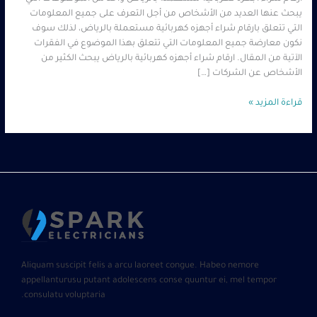
يبحث عنها العديد من الأشخاص من أجل التعرف على جميع المعلومات
التي تتعلق بارقام شراء أجهزه كهربائية مستعملة بالرياض، لذلك سوف
نكون معارضة جميع المعلومات التي تتعلق بهذا الموضوع في الفقرات
الآتية من المقال. ارقام شراء أجهزه كهربائية بالرياض يبحث الكثير من
الأشخاص عن الشركات […]
قراءة المزيد »
Aliquam suscipit felis a arcu laoreet congue. Habeo nemore
appellanturusu putant adolescens conse quuntur ei, mel tempor
consulatu voluptaria.