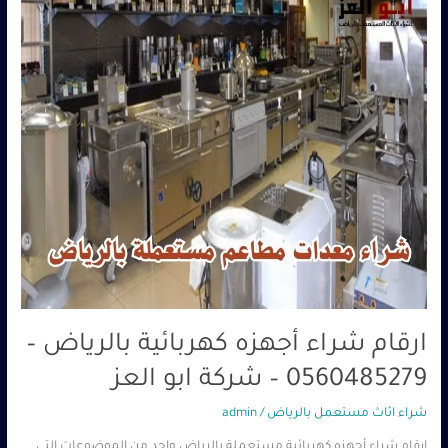
–
0560485279
–
شركة
ابو
العز
ارقام شراء أجهزه كهربائية بالرياض –
0560485279 – شركة ابو العز
شراء اثاث مستعمل بالرياض
/
admin
ارقام شراء أجهزه كهربائية مستعملة بالرياض واحد من الموضوعات التي