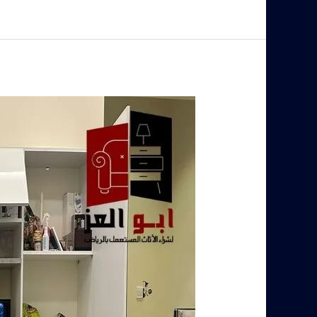
محلات
شراء
اجهزة
كهربائيه
بالرياض
–
0560485279
–
شركة
ابو
العز