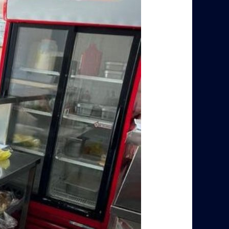
بالرياض
–
مستعملة
فورًا
نقدًا
–
0560485279
–
ابو
العز