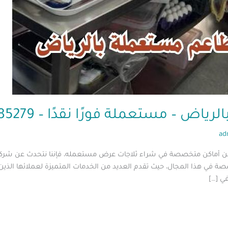
تعملة فورًا نقدًا – 0560485279 – ابو العز
ad
عن أماكن متخصصة في شراء ثلاجات عرض مستعمله، فإننا نتحدث عن شركة ا
صة في هذا المجال، حيث تقدم العديد من الخدمات المتميزة لعملائها الذين
ي […]