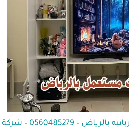
056048527 – شركة ابو العز