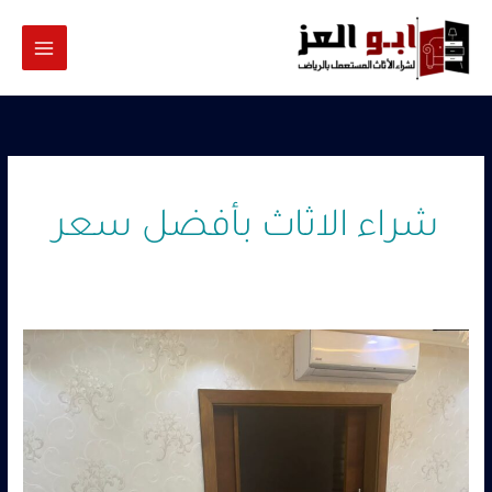
خطي
لى
لمحتوى
شراء الاثاث بأفضل سعر
شراء
اثاث
مستعمل
حي
القيروان
–
0560485279