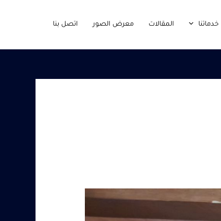
خدماتنا
المقالات
معرض الصور
اتصل بنا