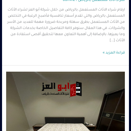
شراء اثاث مستعمل بالرياض
/
admin2
ارقام شراء الاثاث المستعمل بالرياض من خلال شركة أبو العز لشراء الأثاث
المستعمل بالرياض والتي تقدم أسعار تنافسية فأصبح الرغبة في التخلص
من الأثاث المستعمل بطرق سهلة ومربحة ضرورة مهمة للعديد من الأسر
والشركات، في هذا المقال سنوفر كافة التفاصيل الخاصة بخدمات الشركة
وما يميزها، بالإضافة إلى أهمية التعاون معها لتحقيق أقصى استفادة من
الأثاث […]
قراءة المزيد »
شراء
عفش
مستعمل
بالرياض
–
0560485279
–
شركة
ابو
العز