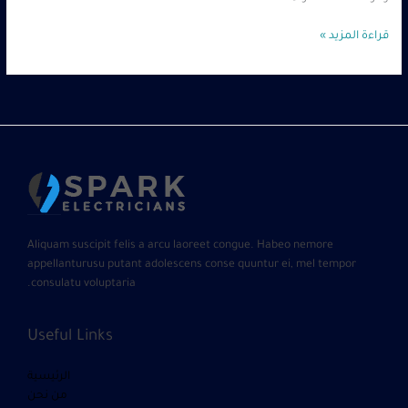
قراءة المزيد »
Aliquam suscipit felis a arcu laoreet congue. Habeo nemore
appellanturusu putant adolescens conse quuntur ei, mel tempor
consulatu voluptaria.
Useful Links
الرئيسية
من نحن