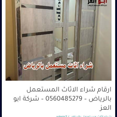
–
0560485279
–
شركة
ابو
العز
ارقام شراء الاثاث المستعمل
بالرياض – 0560485279 – شركة ابو
العز