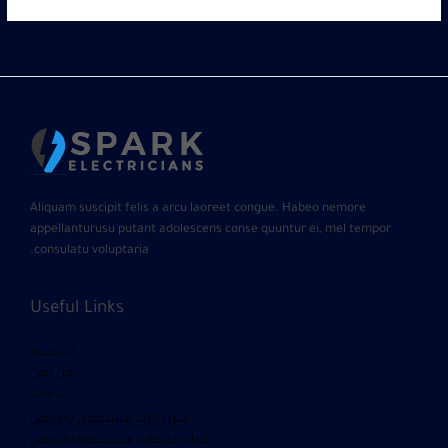
Aliquam suscipit felis a arcu laoreet congue. Habeo nemore
appellanturusu putant adolescens conse quuntur ei, mel tempor
consulatu voluptaria.
Useful Links
الرئيسية
من نحن
خدماتنا
شراء أثاث مستعمل بالرياض
شراء مكيفات مستعمله بالرياض