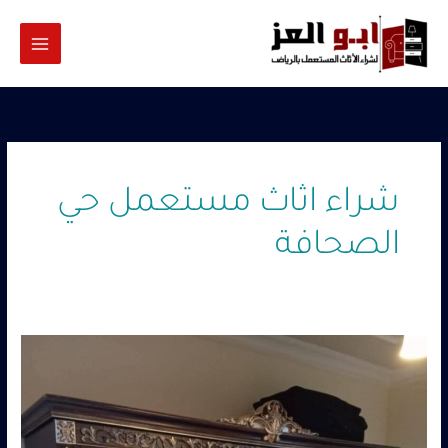
خطي
لى
لمحتوى
شراء اثاث مستعمل حي
الصحافة
محلات
شراء
اثاث
بالرياض
–