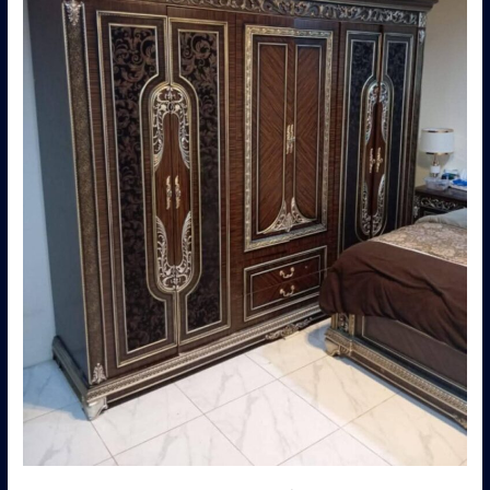
0560485279
–
شركة
ابو
العز