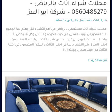
محلات شراء اثاث بالرياض –
0560485279 – شركة ابو العز
شراء اثاث مستعمل بالرياض
/
admin
محلات شراء اثاث مستعمل بالرياض من أهم الأشياء التي يهتم بها الجميع
عند التفكير في ترتيب المنزل من حيث الجودة والشكل وكل ما يخص الأثاث،
ولهذا سنتحدث اليوم عن كل ما يخص شراء اثاث بالريا، بعد الانتهاء من
اختيار المنزل يتم التفكير دائما في اختيار الأثاث والمكان المضمون في اختيار
الأثاث من حيث ضمان جودته […]
قراءة المزيد »
شراء
اثاث
مستعمل
في
الرياض
–
0560485279