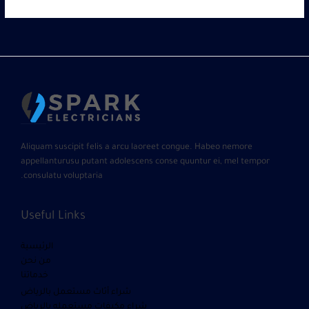
Aliquam suscipit felis a arcu laoreet congue. Habeo nemore
appellanturusu putant adolescens conse quuntur ei, mel tempor
consulatu voluptaria.
Useful Links
الرئيسية
من نحن
خدماتنا
شراء أثاث مستعمل بالرياض
شراء مكيفات مستعمله بالرياض