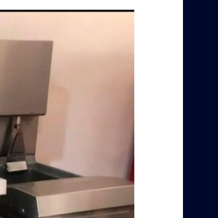
شركة
شراء
معدات
مطاعم
بالرياض
–
0560485279
–
شركة
ابو
العز