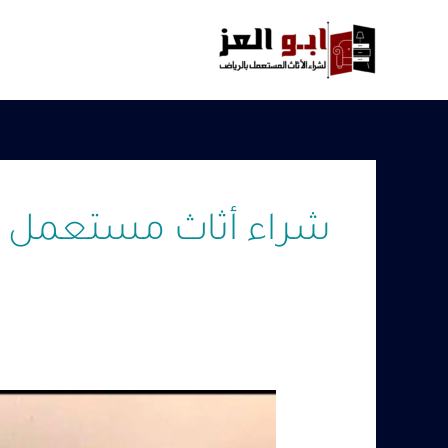
خطي
لى
لمحتوى
شراء أثاث مستعمل ف
شركة
شراء