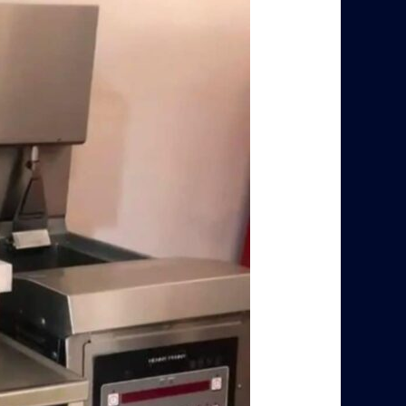
معدات
مطاعم
بالرياض
–
0560485279
–
شركة
ابو
العز