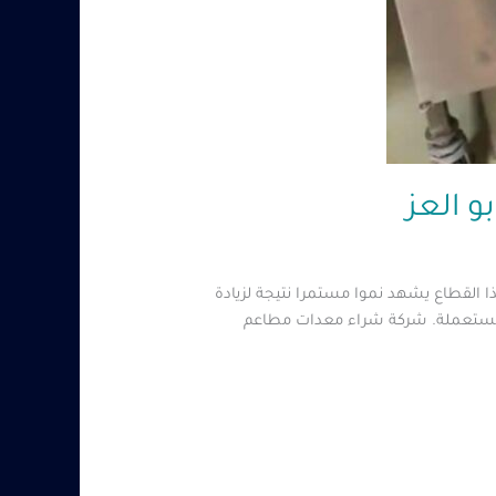
 القطاع يشهد نموا مستمرا نتيجة لزيادة
أو مستعملة. شركة شراء معدات مطاعم