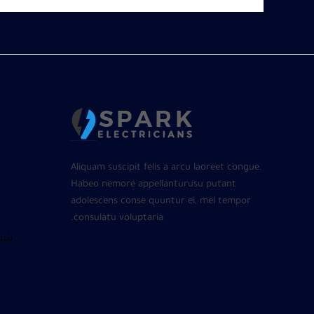
Aliquam suscipit felis a arcu laoreet congue.
Habeo nemore appellanturusu putant
adolescens conse quuntur ei, mel tempor
consulatu voluptaria.
شرا