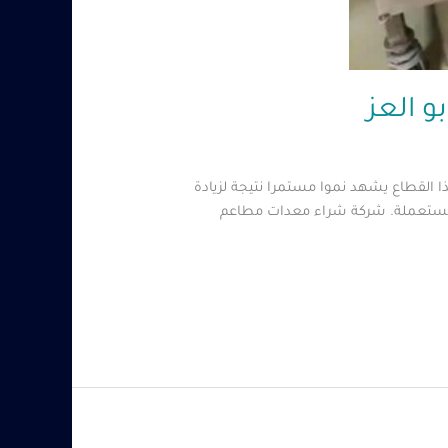
 القطاع يشهد نموا مستمرا نتيجة لزيادة
أو مستعملة. شركة شراء معدات مطاعم