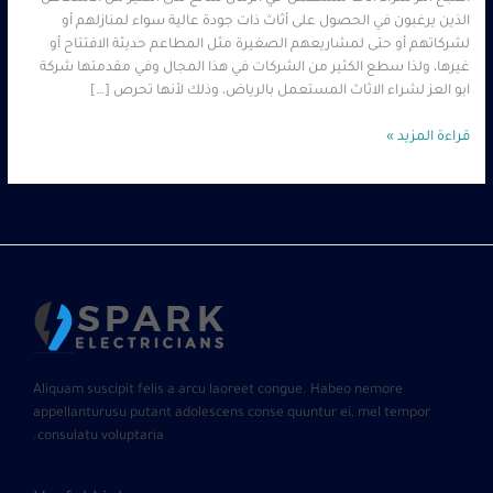
الذين يرغبون في الحصول على أثاث ذات جودة عالية سواء لمنازلهم أو
لشركاتهم أو حتى لمشاريعهم الصغيرة مثل المطاعم حديثة الافتتاح أو
غيرها، ولذا سطع الكثير من الشركات في هذا المجال وفي مقدمتها شركة
ابو العز لشراء الاثاث المستعمل بالرياض، وذلك لأنها تحرص […]
قراءة المزيد »
Aliquam suscipit felis a arcu laoreet congue. Habeo nemore
appellanturusu putant adolescens conse quuntur ei, mel tempor
consulatu voluptaria.