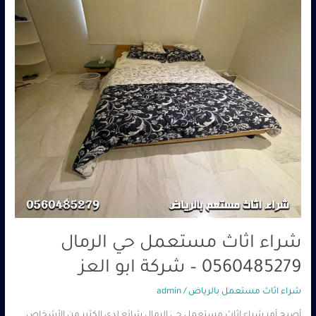
0560485279
–
شركة
ابو
العز
شراء اثاث مستعمل حي الرمال
0560485279 – شركة ابو العز
شراء اثاث مستعمل بالرياض
/
admin
أصبح أمر شراء اثاث مستعمل حي الرمال شائع لدى الكثير من الأشخاص