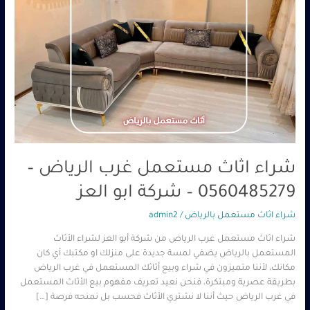
–
0560485279
–
شركة
ابو
العز
شراء اثاث مستعمل غرب الرياض –
0560485279 – شركة ابو العز
شراء اثاث مستعمل بالرياض
/
admin2
شراء اثاث مستعمل غرب الرياض من شركة أبو العز لشراء الأثاث
المستعمل بالرياض يضفي لمسة جديدة على منزلك او مكتبك أي كان
مكانك، لأننا متميزون في شراء وبيع أثاثك المستعمل في غرب الرياض
بطريقة عصرية ومبتكرة، فنحن نعيد تعريف مفهوم بيع الأثاث المستعمل
في غرب الرياض حيث أننا لا نشتري الأثاث فحسب بل نمنحه فرصة […]