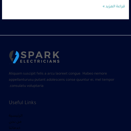
قراءة المزيد »
Aliquam suscipit felis a arcu laoreet congue. Habeo nemore
appellanturusu putant adolescens conse quuntur ei, mel tempor
consulatu voluptaria.
Useful Links
الرئيسية
من نحن
خدماتنا