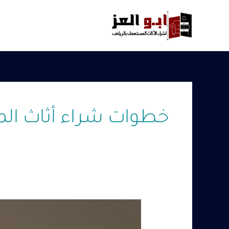
خطي
لى
لمحتوى
خطوات شراء أثاث ال
شراء
الأثاث