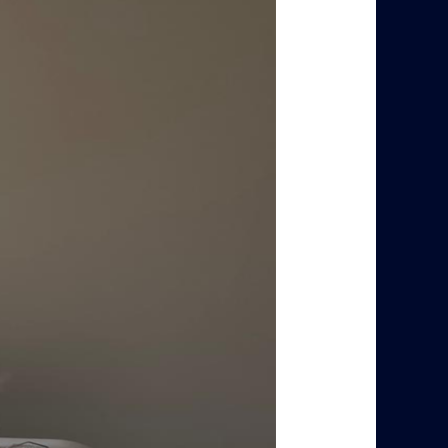
المستعمل
بالرياض
–
0560485279
–
شركة
ابو
العز