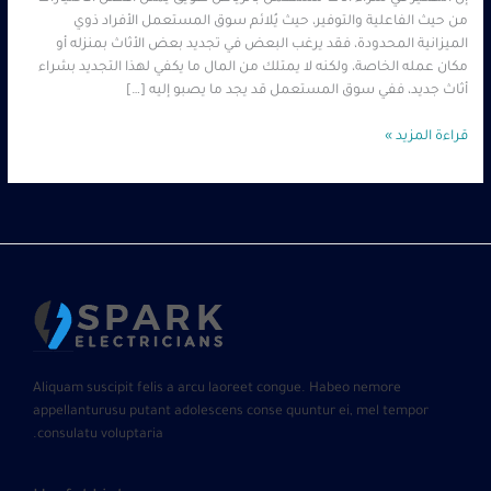
من حيث الفاعلية والتوفير، حيث يُلائم سوق المستعمل الأفراد ذوي
الميزانية المحدودة، فقد يرغب البعض في تجديد بعض الأثاث بمنزله أو
مكان عمله الخاصة، ولكنه لا يمتلك من المال ما يكفي لهذا التجديد بشراء
أثاث جديد، ففي سوق المستعمل قد يجد ما يصبو إليه […]
قراءة المزيد »
Aliquam suscipit felis a arcu laoreet congue. Habeo nemore
appellanturusu putant adolescens conse quuntur ei, mel tempor
consulatu voluptaria.