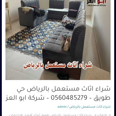
طويق
–
0560485279
–
شركة
ابو
العز
شراء اثاث مستعمل بالرياض حي
طويق – 0560485279 – شركة ابو العز
شراء اثاث مستعمل بالرياض
/
admin
إن التفكير في شراء اثاث مستعمل بالرياض طويق يُمثل أفضل الاختيارات