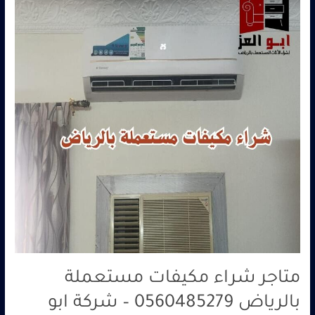
مكيفات
مستعملة
بالرياض
0560485279
–
شركة
ابو
العز
متاجر شراء مكيفات مستعملة
بالرياض 0560485279 – شركة ابو