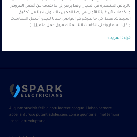
بالرياض المتصدرة في المجال وهذا يرجع إلى ما نقدمه من أفضل العروض
والخدمات لأن غايتنا الأولى هي رضا العميل ذلك أولى لدينا من تحقيق
المبيعات، فقط كل ما عليكم هو التواصل معانا لتجدوا أفضل المعاملات
وأقل الأسعار وأعلى الخامات لأننا نمتلك فريق عمل متميز […]
قراءة المزيد »
Aliquam suscipit felis a arcu laoreet congue. Habeo nemore
appellanturusu putant adolescens conse quuntur ei, mel tempor
consulatu voluptaria.