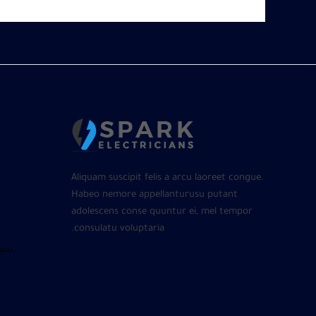
Aliquam suscipit felis a arcu laoreet congue.
Habeo nemore appellanturusu putant
adolescens conse quuntur ei, mel tempor
consulatu voluptaria.
شرا