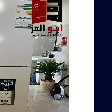
مستعملة
بالرياض
–
استلام
مباشر
–
0560485279