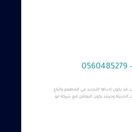
0
0560485 – شركة ابو العز وذلك لعدة أسباب، قد يكون إحداها التجديد في المطعم واتباع
الحديثة وحينئذ يكون التعامل مع شركة ابو