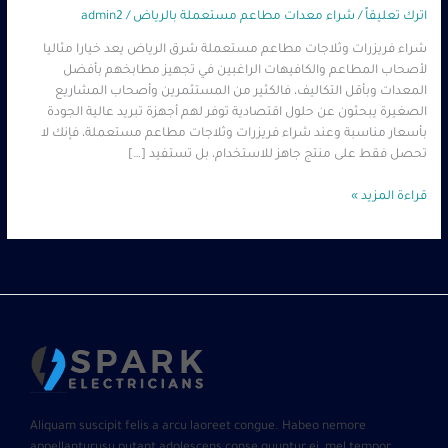
اترك تعليقاً
/
شراء معدات مطاعم مستعملة بالرياض
/
admin2
شراء فريزرات وثلاجات مطاعم مستعملة شرق الرياض يعد خيارا مثاليا
لأصحاب المطاعم والكافيهات الراغبين في تجهيز مطابخهم بأفضل
المعدات وبأقل التكاليف، فالكثير من المستثمرين وأصحاب المشاريع
الصغيرة يبحثون عن حلول اقتصادية توفر لهم أجهزة تبريد عالية الجودة
بأسعار مناسبة وعند شراء فريزرات وثلاجات مطاعم مستعملة، فإنك لا
تحصل فقط على منتج جاهز للاستخدام، بل تستفيد […]
قراءة المزيد »
Aliquam suscipit felis a arcu laoreet congue. Habeo nemore
appellanturusu putant adolescens conse quuntur ei, mel tempor