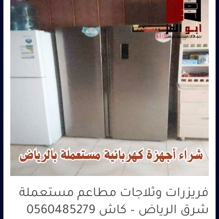
مطاعم
مستعملة
شرق
الرياض
–
كاش
0560485279
فريزرات وثلاجات مطاعم مستعملة
شرق الرياض – كاش 0560485279