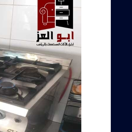
مطاعم
مستعملة
في
الرياض
–
تواصل
0560485279