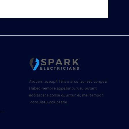
Aliquam suscipit felis a arcu laoreet congue.
Habeo nemore appellanturusu putant
adolescens conse quuntur ei, mel tempor
consulatu voluptaria.
شرا