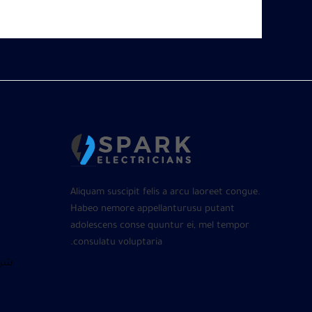
Aliquam suscipit felis a arcu laoreet congue.
Habeo nemore appellanturusu putant
adolescens conse quuntur ei, mel tempor
consulatu voluptaria.
شرا