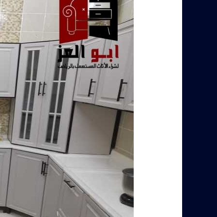
مستعملة
بالرياض
–
أعلى
سعر
0560485279