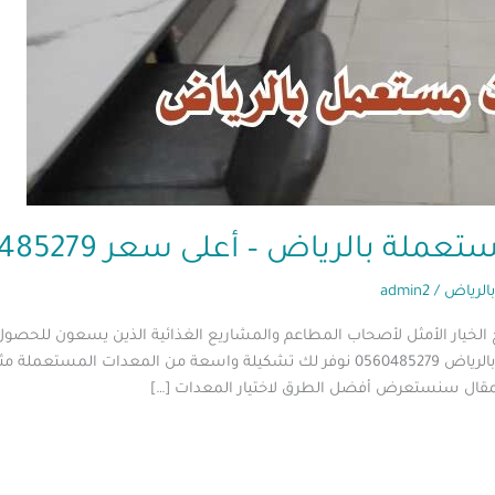
 بالرياض – أعلى سعر 0560485279
الرياض
/
admin2
خيار الأمثل لأصحاب المطاعم والمشاريع الغذائية الذين يسعون للحصول 
ونحن شركة ابو العز لشراء الأثاث المستعمل بالرياض 0560485279 نوفر لك تشكيلة واسعة 
المقال سنستعرض أفضل الطرق لاختيار المعدات […]