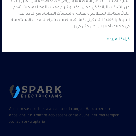
لشراء معدات مطاعم مستعملة بالرياض 0560485279 التي تعتبر واحدة
من الشركات الرائدة في مجال توفير وشراء معدات المطاعم، حيث تقدم
حلولاً متكاملة للمطاعم والفنادق والمنشآت الغذائية، مع التركيز على
الجودة والكفاءة التشغيلي، كما نقدم خدمات شراء المعدات المستعملة
في مختلف أحياء الرياض مثل حي […]
قراءة المزيد »
Aliquam suscipit felis a arcu laoreet congue. Habeo nemore
appellanturusu putant adolescens conse quuntur ei, mel tempor
consulatu voluptaria.