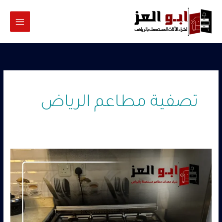
خطي
لى
لمحتوى
تصفية مطاعم الرياض
شراء
معدات
مطاعم
مستعملة
حي
اليرموك
بالرياض