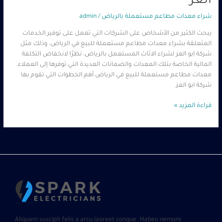
العز
شراء معدات مطاعم مستعملة بالرياض
/
admin
يبحث الكثير من الأشخاص على الشركات التي تعمل على توفير الخدمات
المتعلقة بشراء معدات مطاعم مستعملة للبيع في الرياض، وذلك مثل
شركة ابو العز لشراء الاثاث المستعمل بالرياض، نظرًا لانخفاض التكلفة
المالية الخاصة بتلك المعدات والضمانات العديدة التي توفرها إلى العملاء.
معدات مطاعم مستعملة للبيع في الرياض أهم الخطوات التي تقوم بها
شركة ابو العز
قراءة المزيد »
Aliquam suscipit felis a arcu laoreet congue. Habeo nemore