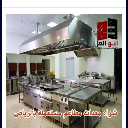
شراء
معدات
مطاعم
بالرياض
–
شركة
ابو
العز
0560485279