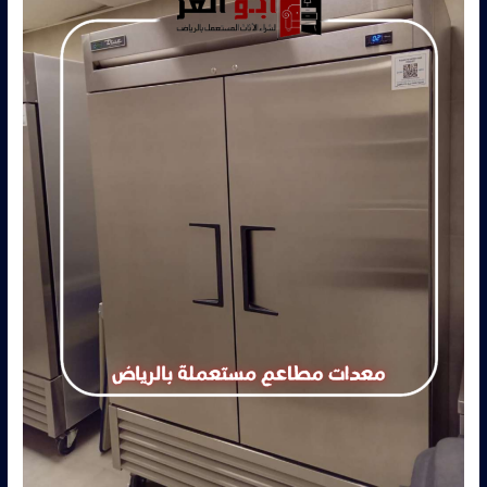
–
0560485279
–
شركة
ابو
العز