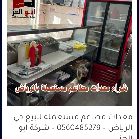
للبيع
في
الرياض
–
0560485279
–
شركة
ابو
العز
معدات مطاعم مستعملة للبيع في
الرياض – 0560485279 – شركة ابو