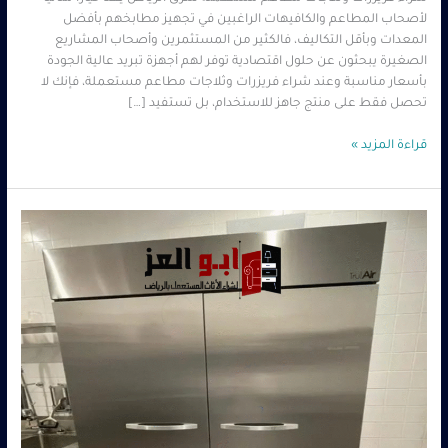
لأصحاب المطاعم والكافيهات الراغبين في تجهيز مطابخهم بأفضل
المعدات وبأقل التكاليف، فالكثير من المستثمرين وأصحاب المشاريع
الصغيرة يبحثون عن حلول اقتصادية توفر لهم أجهزة تبريد عالية الجودة
بأسعار مناسبة وعند شراء فريزرات وثلاجات مطاعم مستعملة، فإنك لا
تحصل فقط على منتج جاهز للاستخدام، بل تستفيد […]
قراءة المزيد »
شراء
تجهيزات
مطاعم
مستعملة
شرق
الرياض
–
كاش
0560485279