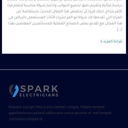
دراسة متأنية وتقييم دقيق لجميع الجوانب واختيار شركة مناسبة لإتمام هذا
الأمر بنجاح، لذلك قررنا أن نخصص هذا المقال للحديث باستفاضة عن
المزايا التي تقدمها لك شركة ابو العز لشراء الأثاث المستعمل بالرياض في
هذا المجال مع تقديم بعض النصائح العملية للمستثمرين المهتمين بهذا
[…]
قراءة المزيد »
Aliquam suscipit felis a arcu laoreet congue. Habeo nemore
appellanturusu putant adolescens conse quuntur ei, mel tempor
consulatu voluptaria.