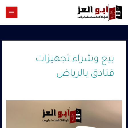
خطي
لى
لمحتوى
بيع وشراء تجهيزات
فنادق بالرياض
شراء
فنادق
مستعمله
بالرياض
–