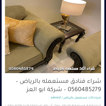
0560485279
–
شركة
ابو
العز
شراء فنادق مستعمله بالرياض –
0560485279 – شركة ابو العز
شراء اثاث مستعمل بالرياض
/
admin2
شراء فنادق مستعمله بالرياض يمكن أن يكون استثمارا واعدا ولكنه يتطلب