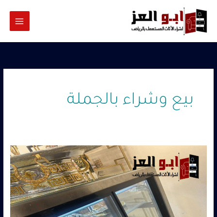
خطي
لى
لمحتوى
بيع وشراء بالجملة
شراء
تجهيزات
مطاعم
مستعملة
غرب
الرياض
–