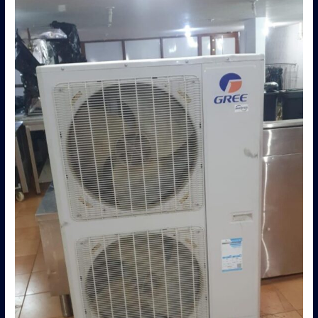
0560485279
–
شركة
ابو
العز