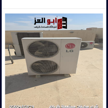
مكيفات
مستعملة
بالرياض
–
0560485279
–
شركة
ابو
العز