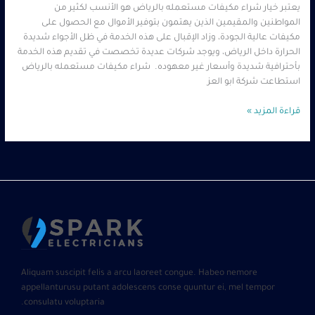
يعتبر خيار شراء مكيفات مستعمله بالرياض هو الأنسب لكثير من
المواطنين والمقيمين الذين يهتمون بتوفير الأموال مع الحصول على
مكيفات عالية الجودة، وزاد الإقبال على هذه الخدمة في ظل الأجواء شديدة
الحرارة داخل الرياض، ويوجد شركات عديدة تخصصت في تقديم هذه الخدمة
بأحترافية شديدة وأسعار غير معهوده. شراء مكيفات مستعمله بالرياض
استطاعت شركة ابو العز
قراءة المزيد »
Aliquam suscipit felis a arcu laoreet congue. Habeo nemore
appellanturusu putant adolescens conse quuntur ei, mel tempor
consulatu voluptaria.