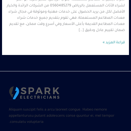
لشراء الأثاث المستعمل بالرياض 0560485279 من الشركات الرائدة والخيار
الأفضل لكل من يريد الحصول على خدمات مهنية وموثوقة في مجال شراء
معدات المطاعم المستعملة، فهي تقوم بتقديم جميع خدمات شراء
معدات المطاعم القديمة بأعلى الأسعار وفي أسرع وقت ممكن، مع تقديم
ضمان تقييم عادل ودقيق […]
قراءة المزيد »
Aliquam suscipit felis a arcu laoreet congue. Habeo nemore
appellanturusu putant adolescens conse quuntur ei, mel tempor
consulatu voluptaria.