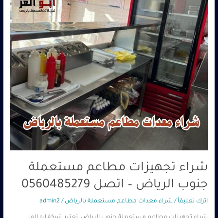
الرياض
–
اتصل
0560485279
شراء تجهيزات مطاعم مستعملة
جنوب الرياض – اتصل 0560485279
اترك تعليقاً
/
شراء معدات مطاعم مستعملة بالرياض
/
admin2
شراء تجهيزات مطاعم مستعملة جنوب الرياض، تعتبر شركة ابو العز