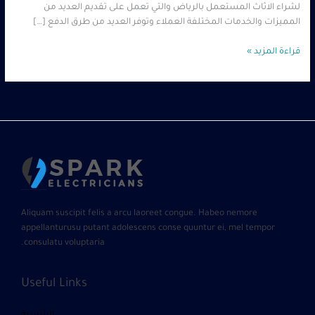
لشراء الاثاث المستعمل بالرياض والتي تعمل على تقديم العديد من
المميزات والخدمات المختلفة العملاء وتوفر العديد من طرق الدفع […]
قراءة المزيد »
Aliquam suscipit felis a arcu laoreet congue. Habeo nemore
appellanturusu putant adolescens conse quuntur ei, mel tempor
consulatu voluptaria.
Useful Links
الرئيسية