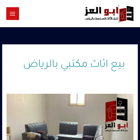
خطي
لى
لمحتوى
بيع اثاث مكتبي بالرياض
شراء
اثاث
مكتبي
مستعمل
بالرياض
–
0560485279