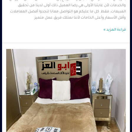
والخدمات لأن غايتنا الأولى هي رضا العميل ذلك أولى لدينا من تحقيق
المبيعات، فقط كل ما عليكم هو التواصل معانا لتجدوا أفضل المعاملات
وأقل الأسعار وأعلى الخامات لأننا نمتلك فريق عمل متميز
قراءة المزيد »
شراء
اثاث
مستعمل
–
0560485279
–
شركة
ابو
العز