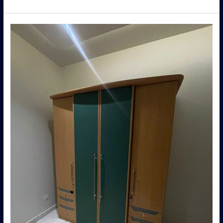
اثاث
مستعمل
في
الرياض
–
0560485279
–
شركة
ابو
العز