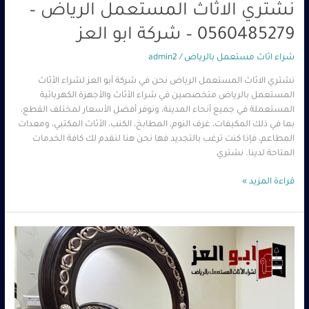
نشتري الاثاث المستعمل الرياض –
0560485279 – شركة ابو العز
شراء اثاث مستعمل بالرياض
/
admin2
نشتري الاثاث المستعمل الرياض نحن في شركة أبو العز لشراء الأثاث
المستعمل بالرياض متخصصين في شراء الأثاث والأجهزة الكهربائية
المستعملة في جميع أنحاء المدينة، ونوفر أفضل الأسعار لمختلف القطع،
بما في ذلك المكيفات، غرف النوم، المطابخ، الكنب، الأثاث المكتبي، ومعدات
المطاعم، فإذا كنت ترغب بالتجديد فها نحن هنا لنقدم لك كافة الخدمات
المتاحة لدينا. نشتري
قراءة المزيد »
اثاث
مستعمل
للبيع
الرياض
–
0560485279