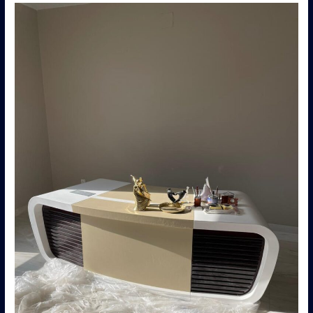
اثاث
مستعمل
الرياض
حراج
–
0560485279
–
شركة
ابو
العز