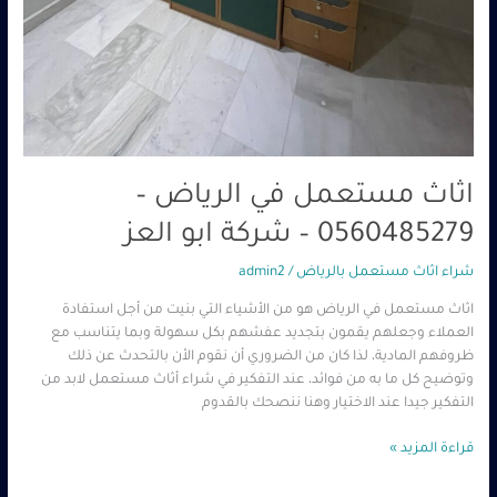
اثاث مستعمل في الرياض –
0560485279 – شركة ابو العز
شراء اثاث مستعمل بالرياض
/
admin2
اثاث مستعمل في الرياض هو من الأشياء التي بنيت من أجل استفادة
العملاء وجعلهم يقمون بتجديد عفشهم بكل سهولة وبما يتناسب مع
ظروفهم المادية، لذا كان من الضروري أن نقوم الأن بالتحدث عن ذلك
وتوضيح كل ما به من فوائد، عند التفكير في شراء أثاث مستعمل لابد من
التفكير جيدا عند الاختيار وهنا ننصحك بالقدوم
قراءة المزيد »