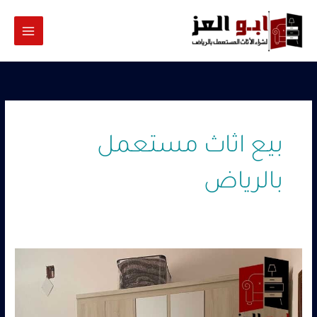
خطي
لى
لمحتوى
بيع اثاث مستعمل
بالرياض
شركة
شراء
اثاث
مستعمل
–