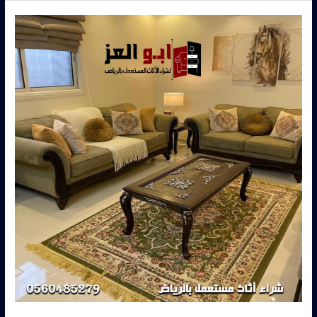
نشتري
الاثاث
المستعمل
الرياض
–
0560485279
–
شركة
ابو
العز