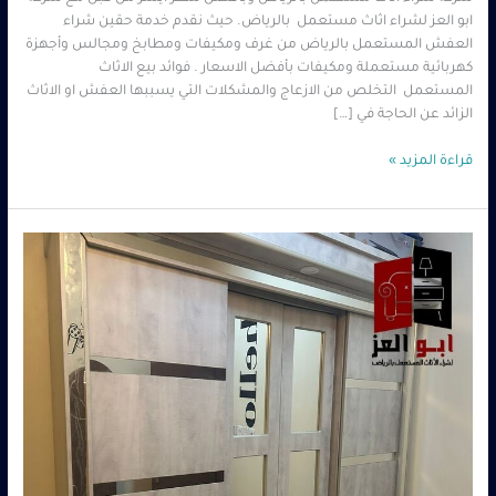
ابو العز لشراء اثاث مستعمل بالرياض. حيث نقدم خدمة حقين شراء
العفش المستعمل بالرياض من غرف ومكيفات ومطابخ ومجالس وأجهزة
كهربائية مستعملة ومكيفات بأفضل الاسعار . فوائد بيع الاثاث
المستعمل التخلص من الازعاج والمشكلات التي يسببها العفش او الاثاث
الزائد عن الحاجة في […]
قراءة المزيد »
ارقام
الاثاث
المستعمل
بالرياض
–
0560485279
–
شركة
ابو
العز