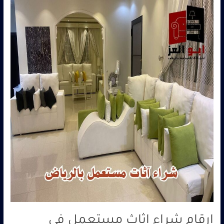
ارقام
شراء
اثاث
مستعمل
في
الرياض|
تواصل
سريع
وخدمة
فورية
ارقام شراء اثاث مستعمل في