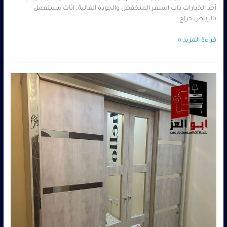
أحد الخيارات ذات السعر المنخفض والجودة العالية. اثاث مستعمل
بالرياض حراج
قراءة المزيد »
محلات
شراء
اثاث
مستعمل
بالرياض
–
0560485279
–
شركة
ابو
العز