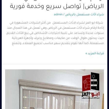
الرياض| تواصل سريع وخدمة فورية
شراء اثاث مستعمل بالرياض
/
admin
شركة ابو العز لشراء الاثاث المستعمل من أكثر الشركات المشهورة في
إتاحة ارقام شراء اثاث مستعمل في الرياض وهي تعمل في هذا المجال منذ
سنوات عديدة وتساعد على تلبية احتياجات الأشخاص في بيع الأثاث القديم،
حيث يبحثون طوال الوقت عن مكيفات ومطابخ وغرف وأجهزة كهربائية
مستعملة، كما أنها تقوم بتقديم سعر مناسب لجميع العملاء، وتتمتع
قراءة المزيد »
اثاث
مستعمل
بالرياض
حراج
–
0560485279
–
شركة