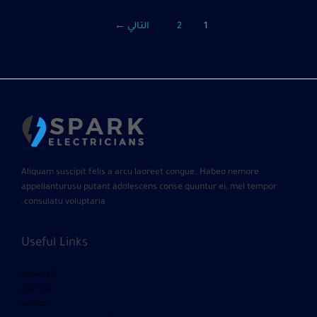
1
2
التالي
←
Aliquam suscipit felis a arcu laoreet congue. Habeo nemore
appellanturusu putant adolescens conse quuntur ei, mel tempor
consulatu voluptaria.
Useful Links
الرئيسية
من نحن
خدماتنا