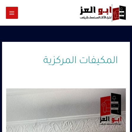
خطي
لى
لمحتوى
المكيفات المركزية
شراء
مكيفات
مستعمله
حي
الحمراء
–
0560485279