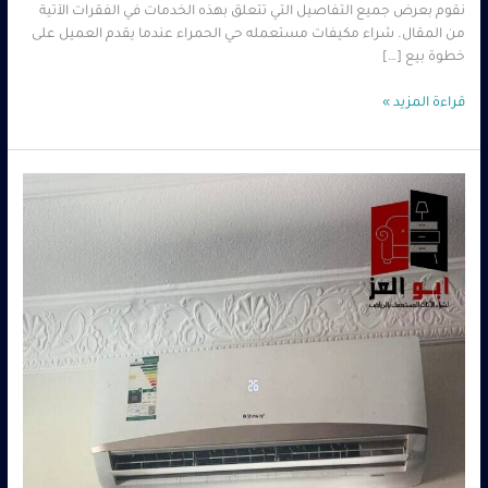
نقوم بعرض جميع التفاصيل التي تتعلق بهذه الخدمات في الفقرات الآتية
من المقال. شراء مكيفات مستعمله حي الحمراء عندما يقدم العميل على
خطوة بيع […]
قراءة المزيد »
ارقام
شراء
مكيفات
مستعمله
بالرياض
-0560485279
–
شركة
ابو
العز