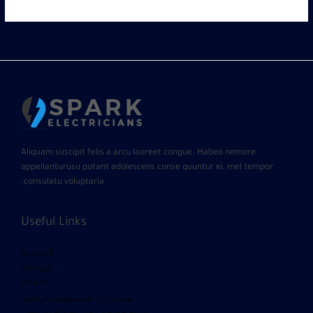
Aliquam suscipit felis a arcu laoreet congue. Habeo nemore
appellanturusu putant adolescens conse quuntur ei, mel tempor
consulatu voluptaria.
Useful Links
الرئيسية
من نحن
خدماتنا
شراء أثاث مستعمل بالرياض