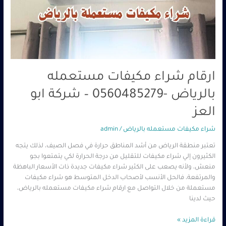
ارقام شراء مكيفات مستعمله
بالرياض -0560485279 – شركة ابو
العز
شراء مكيفات مستعمله بالرياض
/
admin
تعتبر منطقة الرياض من أشد المناطق حرارة في فصل الصيف، لذلك يتجه
الكثيرون إلي شراء مكيفات للتقليل من درجة الحرارة لكي يتمتعوا بجو
منعش، ولأنه يصعب على الكثير شراء مكيفات جديدة ذات الأسعار الباهظة
والمرتفعة، فالحل الأنسب لأصحاب الدخل المتوسط هو شراء مكيفات
مستعملة من خلال التواصل مع ارقام شراء مكيفات مستعمله بالرياض،
حيث لدينا
قراءة المزيد »