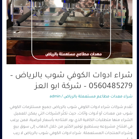
–
0560485279
–
شركة
ابو
العز
شراء ادوات الكوفي شوب بالرياض –
0560485279 – شركة ابو العز
شراء معدات مطاعم مستعملة بالرياض
/
admin
تُقدم شركات شراء ادوات الكوفي شوب بالرياض جميع مستلزمات الكوفي
شوب من معدات أو أدوات وأثاث، حيث تكثُر الشركات التي يمكن للعميل
الشراء منها متطلبات الكافية الذي يود افتتاحه بأسعار مُرضية، فمن يرغب
في افتتاح مشروعه يستطيع توفير الكثير من خلال الذهاب إلى سوق بيع
وشراء المنتجات المستعملة. شراء ادوات الكوفي شوب بالرياض لا ريب