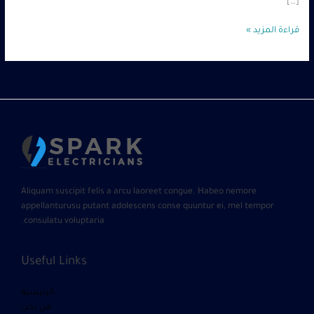
[…]
قراءة المزيد »
Aliquam suscipit felis a arcu laoreet congue. Habeo nemore
appellanturusu putant adolescens conse quuntur ei, mel tempor
consulatu voluptaria.
Useful Links
الرئيسية
من نحن