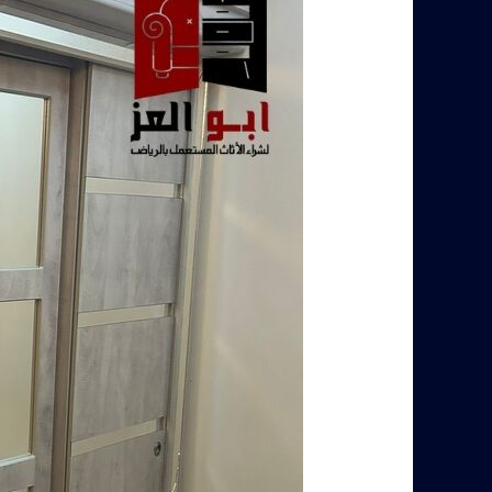
المستعمل
بالرياض
–
0560485279
–
شركة
ابو
العز