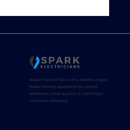
Aliquam suscipit felis a arcu laoreet congue.
Habeo nemore appellanturusu putant
adolescens conse quuntur ei, mel tempor
consulatu voluptaria.
شرا